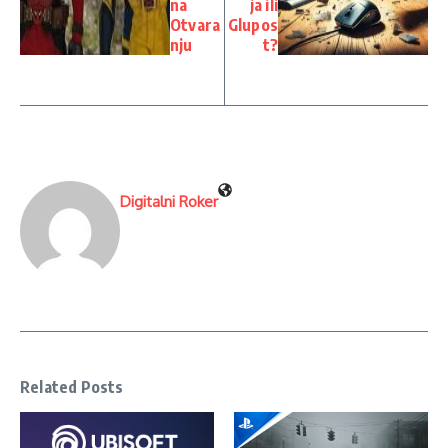
na
ja ili
Otvara
Glupos
nju
t?
Digitalni Roker
Related Posts