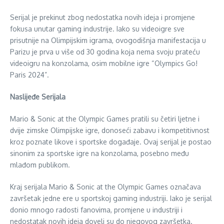
Serijal je prekinut zbog nedostatka novih ideja i promjene
fokusa unutar gaming industrije. Iako su videoigre sve
prisutnije na Olimpijskim igrama, ovogodišnja manifestacija u
Parizu je prva u više od 30 godina koja nema svoju prateću
videoigru na konzolama, osim mobilne igre “Olympics Go!
Paris 2024”.
Naslijeđe Serijala
Mario & Sonic at the Olympic Games pratili su četiri ljetne i
dvije zimske Olimpijske igre, donoseći zabavu i kompetitivnost
kroz poznate likove i sportske događaje. Ovaj serijal je postao
sinonim za sportske igre na konzolama, posebno među
mlađom publikom.
Kraj serijala Mario & Sonic at the Olympic Games označava
završetak jedne ere u sportskoj gaming industriji. Iako je serijal
donio mnogo radosti fanovima, promjene u industriji i
nedostatak novih ideja doveli su do njegovog završetka.