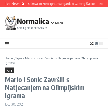
Skip to content
Hot News
Ubisoft Otkriva Tri Nove Igre: Avangarda u Gaming Svijetu
Konami
Normalica
Menu
Gaming,hrana,putovanja!!!
Home
/
Igre
/
Mario i Sonic Završili s Natjecanjem na Olimpijskim
Igrama
Igre
Mario i Sonic Završili s
Natjecanjem na Olimpijskim
Igrama
July 30, 2024