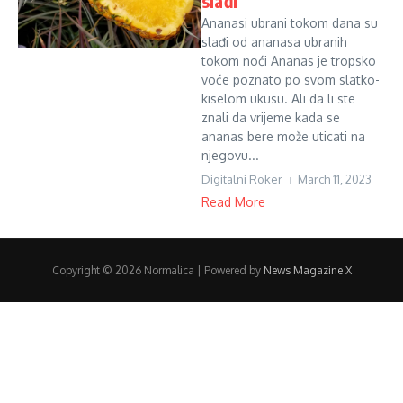
slađi
Ananasi ubrani tokom dana su
slađi od ananasa ubranih
tokom noći Ananas je tropsko
voće poznato po svom slatko-
kiselom ukusu. Ali da li ste
znali da vrijeme kada se
ananas bere može uticati na
njegovu...
Digitalni Roker
March 11, 2023
Read More
Copyright © 2026 Normalica | Powered by
News Magazine X