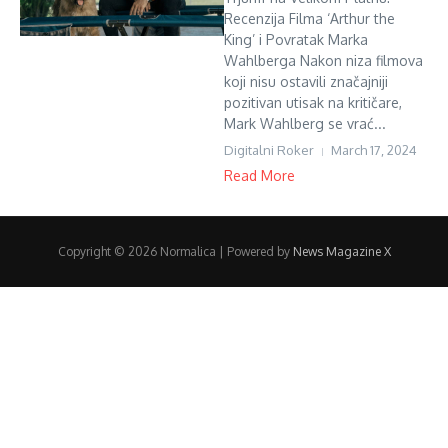
Recenzija Filma ‘Arthur the
King’ i Povratak Marka
Wahlberga Nakon niza filmova
koji nisu ostavili značajniji
pozitivan utisak na kritičare,
Mark Wahlberg se vrać...
Digitalni Roker
March 17, 2024
Read More
Copyright © 2026 Normalica | Powered by
News Magazine X