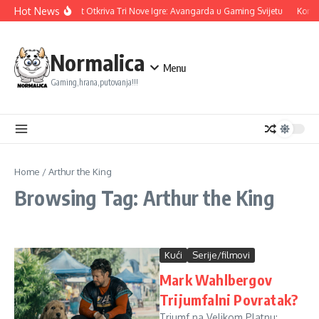
Skip to content
Hot News
Ubisoft Otkriva Tri Nove Igre: Avangarda u Gaming Svijetu
Konam
Normalica
Menu
Gaming,hrana,putovanja!!!
Home
/
Arthur the King
Browsing Tag: Arthur the King
Kući
Serije/filmovi
Mark Wahlbergov
Trijumfalni Povratak?
Trjumf na Velikom Platnu: