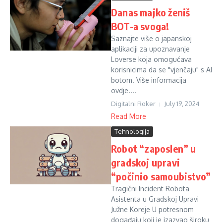
Danas majko ženiš
BOT-a svoga!
Saznajte više o japanskoj
aplikaciji za upoznavanje
Loverse koja omogućava
korisnicima da se "vjenčaju" s AI
botom. Više informacija
ovdje....
Digitalni Roker
July 19, 2024
Read More
Tehnologija
Robot “zaposlen” u
gradskoj upravi
“počinio samoubistvo”
Tragični Incident Robota
Asistenta u Gradskoj Upravi
Južne Koreje U potresnom
događaju koji je izazvao široku