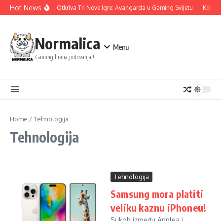
Skip to content
Hot News
Ubisoft Otkriva Tri Nove Igre: Avangarda u Gaming Svijetu
Konami 
Normalica
Menu
Gaming,hrana,putovanja!!!
Home
/
Tehnologija
Tehnologija
Tehnologija
Samsung mora platiti
veliku kaznu iPhoneu!
Sukob između Applea i