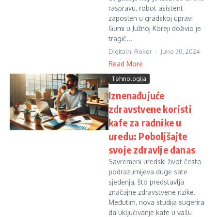
raspravu, robot asistent
zaposlen u gradskoj upravi
Gumi u Južnoj Koreji doživio je
tragič...
Digitalni Roker
June 30, 2024
Read More
Tehnologija
Iznenađujuće
zdravstvene koristi
kafe za radnike u
uredu: Poboljšajte
svoje zdravlje danas
Savremeni uredski život često
podrazumijeva duge sate
sjedenja, što predstavlja
značajne zdravstvene rizike.
Međutim, nova studija sugerira
da uključivanje kafe u vašu