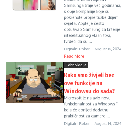
Samsunga traje već godinama,
s obje kompanije koje su
pokrenule brojne tužbe diljem
svijeta. Apple je često
optuživao Samsung za kršenje
intelektualnog vlasništva,
tvrdeći da su ...
Digitalni Roker
August 16, 2024
Read More
Tehnologija
Kako smo živjeli bez
ove funkcije na
Windowsu do sada?
Microsoft je najavio novu
funkcionalnost za Windows 11
koja će donijeti dodatnu
praktičnost za gamere....
Digitalni Roker
August 14, 2024