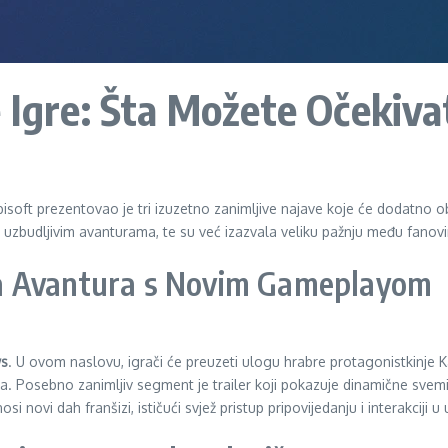
 Igre: Šta Možete Očekiva
ft prezentovao je tri izuzetno zanimljive najave koje će dodatno obog
uzbudljivim avanturama, te su već izazvala veliku pažnju među fanovi
a Avantura s Novim Gameplayom
ws
. U ovom naslovu, igrači će preuzeti ulogu hrabre protagonistkinje K
sija. Posebno zanimljiv segment je trailer koji pokazuje dinamične svem
 novi dah franšizi, ističući svjež pristup pripovijedanju i interakciji