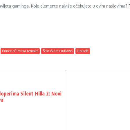
z svijeta gaminga. Koje elemente najviše očekujete u ovim naslovima? P
Prince of Persia remake
Star Wars Outlaws
Ubisoft
operima Silent Hilla 2: Novi
va