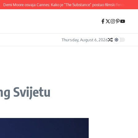
i Moore osvaja Cannes: Kako je “The Substance” postao filmski fenomen 2024.
Thursday, August 6, 2026
ng Svijetu