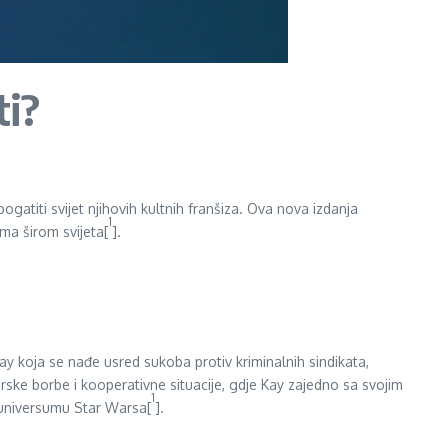
ti?
atiti svijet njihovih kultnih franšiza. Ova nova izdanja
1
ma širom svijeta[
].
ay koja se nađe usred sukoba protiv kriminalnih sindikata,
irske borbe i kooperativne situacije, gdje Kay zajedno sa svojim
1
 u universumu Star Warsa[
].