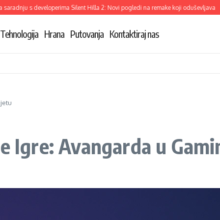
dnju s developerima Silent Hilla 2: Novi pogledi na remake koji oduševljava
Dem
Tehnologija
Hrana
Putovanja
Kontaktiraj nas
jetu
ve Igre: Avangarda u Gami