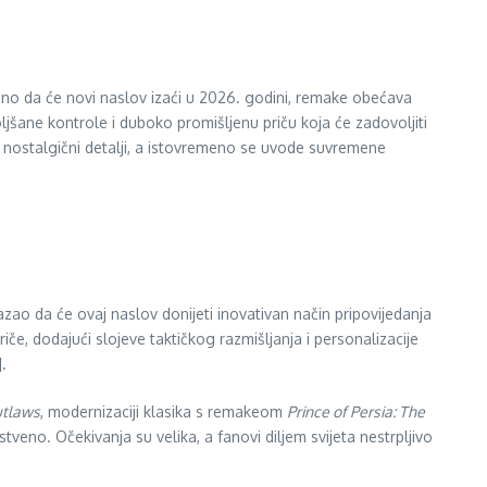
jeno da će novi naslov izaći u 2026. godini, remake obećava
šane kontrole i duboko promišljenu priču koja će zadovoljiti
u nostalgični detalji, a istovremeno se uvode suvremene
zao da će ovaj naslov donijeti inovativan način pripovijedanja
iče, dodajući slojeve taktičkog razmišljanja i personalizacije
].
utlaws
, modernizaciji klasika s remakeom
Prince of Persia: The
tveno. Očekivanja su velika, a fanovi diljem svijeta nestrpljivo