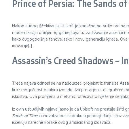
Prince of Persia: The Sands o
Nakon dugog iščekivanja, Ubisoft je konačno potvrdio rad na
modernizaciju omiljenog gameplaya uz zadržavanje autentičnog 
kako dugogodišnje fanove, tako i novu generaciju igrača. Ova t
1
inovacije[
].
Assassin’s Creed Shadows – Ino
Treća najava odnosi se na nadolazeći projekat iz franšize
Assa
kroz mogućnost odabira između dva protagoniste. Igrači će moći b
iskustva. Ova promjena u mehanici obećava osvježenje serijala,
Iz ovih uzbudljivih najava jasno je da Ubisoft ne prestaje širiti
Sands of Time
ili inovativnom iskoraku u pripovijedanju kroz
Ass
iščekuju naredne korake ovog ambicioznog izdavača.