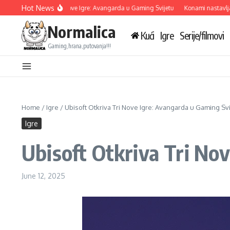
Skip to content
Hot News
bisoft Otkriva Tri Nove Igre: Avangarda u Gaming Svijetu
Konami nastavlja sara
Normalica
Kući
Igre
Serije/filmovi
Gaming,hrana,putovanja!!!
Home
/
Igre
/
Ubisoft Otkriva Tri Nove Igre: Avangarda u Gaming Svi
Igre
Ubisoft Otkriva Tri No
June 12, 2025