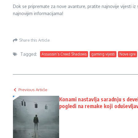
Dok se pripremate za nove avanture, pratite najnovije vijesti i
najnovijim informacijama!
Share this Article
Tagged:
Assassin’s Creed Shadows
gaming vijesti
Nove igre
Previous Article
Konami nastavlja saradnju s devel
pogledi na remake koji oduševlja