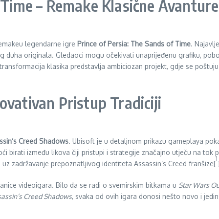
f Time – Remake Klasične Avanture
 remakeu legendarne igre
Prince of Persia: The Sands of Time
. Najavl
duha originala. Gledaoci mogu očekivati unaprijeđenu grafiku, pobolj
ransformacija klasika predstavlja ambiciozan projekt, gdje se poštuj
vativan Pristup Tradiciji
ssin’s Creed Shadows
. Ubisoft je u detaljnom prikazu gameplaya poka
irati između likova čiji pristupi i strategije značajno utječu na tok pr
1
 uz zadržavanje prepoznatljivog identiteta Assassin’s Creed franšize[
 granice videoigara. Bilo da se radi o svemirskim bitkama u
Star Wars O
assin’s Creed Shadows
, svaka od ovih igara donosi nešto novo i jedins