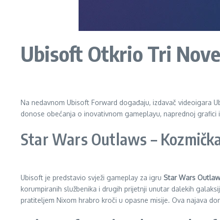
Ubisoft Otkrio Tri Nove
Na nedavnom Ubisoft Forward događaju, izdavač videoigara Ubiso
donose obećanja o inovativnom gameplayu, naprednoj grafici i 
Star Wars Outlaws – Kozmičk
Ubisoft je predstavio svježi gameplay za igru
Star Wars Outla
korumpiranih službenika i drugih prijetnji unutar dalekih galak
pratiteljem Nixom hrabro kroči u opasne misije. Ova najava donosi