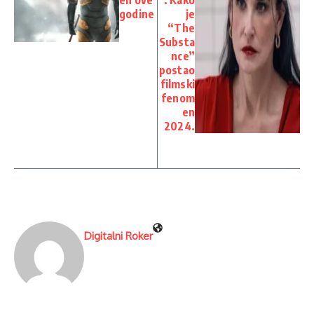
en ove
: Kako
godine
je
“The
Substa
nce”
postao
filmski
fenom
en
2024.
Digitalni Roker