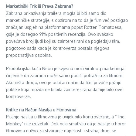
Marketinški Trik ili Prava Zabrana?
Zabrana prikazivanja trailera mogla bi biti samo dio
marketinške strategije, s obzirom na to da je film već postigao
značajan uspjeh na platformama poput Rotten Tomatoesa,
gdje je dosegao 91% pozitivnih recenzija. Ovo svakako
povećava broj ljudi koji su zainteresirani da pogledaju film,
pogotovo sada kada je kontroverza postala njegova
prepoznatljiva osobina.
Produkcijska kuća Neon je svjesna moći viralnog marketinga i
činjenice da zabrana može samo podići potražnju za filmom.
Ako ništa drugo, ovo je odličan način da film privuče pažnju
publike koja možda ne bi bila zainteresirana da nije bilo ove
kontroverze.
Kritike na Račun Nasilja u Filmovima
Pitanje nasilja u filmovima je uvijek bilo kontroverzno, a “The
Monkey” nije izuzetak. Dok neki smatraju da je nasilje u horor
filmovima nužno za stvaranje napetosti i straha, drugi se