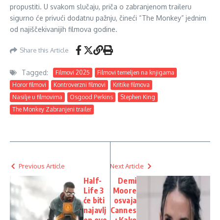
propustiti. U svakom slučaju, priča o zabranjenom traileru
sigurno će privući dodatnu pažnju, čineći “The Monkey” jednim
od najiščekivanijih filmova godine.
Share this Article
Tagged:
Filmovi 2025
Filmovi temeljen na knjigama
Horor filmovi
Kontroverzni filmovi
Kritike filmova
Nasilje u filmovima
Osgood Perkins
Stephen King
The Monkey Zabranjeni trailer
Previous Article
Next Article
Half-
Demi
Life 3
Moore
će biti
osvaja
najavlj
Cannes