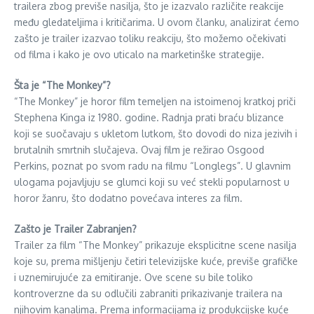
trailera zbog previše nasilja, što je izazvalo različite reakcije
među gledateljima i kritičarima. U ovom članku, analizirat ćemo
zašto je trailer izazvao toliku reakciju, što možemo očekivati
od filma i kako je ovo uticalo na marketinške strategije.
Šta je “The Monkey”?
“The Monkey” je horor film temeljen na istoimenoj kratkoj priči
Stephena Kinga iz 1980. godine. Radnja prati braću blizance
koji se suočavaju s ukletom lutkom, što dovodi do niza jezivih i
brutalnih smrtnih slučajeva. Ovaj film je režirao Osgood
Perkins, poznat po svom radu na filmu “Longlegs”. U glavnim
ulogama pojavljuju se glumci koji su već stekli popularnost u
horor žanru, što dodatno povećava interes za film.
Zašto je Trailer Zabranjen?
Trailer za film “The Monkey” prikazuje eksplicitne scene nasilja
koje su, prema mišljenju četiri televizijske kuće, previše grafičke
i uznemirujuće za emitiranje. Ove scene su bile toliko
kontroverzne da su odlučili zabraniti prikazivanje trailera na
njihovim kanalima. Prema informacijama iz produkcijske kuće