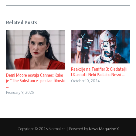
Related Posts
Reakcije na Terrifier 3: Gledatelji
Užasnuti, Neki Padali u Nesvi ...
Demi Moore osvaja Cannes: Kako
je “The Substance” postao filmski
October 10, 2024
...
February 9, 2025
Copyright © 2026 Normalica | Powered by
News Magazine X