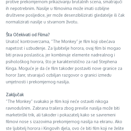
protive prekomjernom prikazivanju brutalnih scena, smatrajući
ih nepotrebnim. Nasilje u filmovima može imati ozbiljne
društvene posljedice, jer može desenzibilizirati gledatelje ili čak
normalizirati nasilje u stvarnom životu.
Šta Očekivati od Filma?
Unatoč kontroverzama, “The Monkey” je film koji obećava
napetost i uzbuđenje. Za ljubitelje horora, ovaj film bi mogao
biti prava poslastica, jer kombinuje elemente nadrealnog i
psihološkog horora, što je karakteristično za rad Stephena
Kinga. Moguće je da će film također postaviti nove granice za
horor žanr, stvarajući ozbiljan razgovor o granici između
umjetnosti i prekomjernog nasilja.
Zaključak
“The Monkey” svakako je film koji neće ostaviti nikoga
ravnodušnim. Zabrana trailera zbog previše nasilja može biti
marketinški trik, ali također i pokazatelj kako se savremeni
filmovi nose s izazovima prekomjernog nasilja na ekranu. Ako
ste ljubitelj horora i Kingovih djela, ovo će biti film koji ne želite