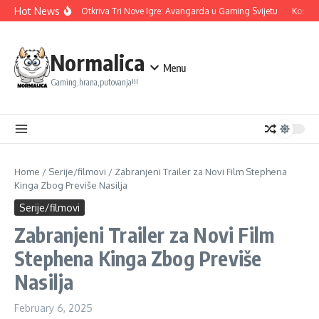
Skip to content
Hot News
Ubisoft Otkriva Tri Nove Igre: Avangarda u Gaming Svijetu
Konami 
Normalica
Menu
Gaming,hrana,putovanja!!!
Home
/
Serije/filmovi
/
Zabranjeni Trailer za Novi Film Stephena
Kinga Zbog Previše Nasilja
Serije/filmovi
Zabranjeni Trailer za Novi Film
Stephena Kinga Zbog Previše
Nasilja
February 6, 2025