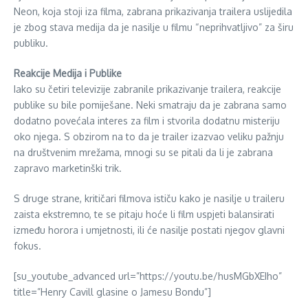
Neon, koja stoji iza filma, zabrana prikazivanja trailera uslijedila
je zbog stava medija da je nasilje u filmu “neprihvatljivo” za širu
publiku.
Reakcije Medija i Publike
Iako su četiri televizije zabranile prikazivanje trailera, reakcije
publike su bile pomiješane. Neki smatraju da je zabrana samo
dodatno povećala interes za film i stvorila dodatnu misteriju
oko njega. S obzirom na to da je trailer izazvao veliku pažnju
na društvenim mrežama, mnogi su se pitali da li je zabrana
zapravo marketinški trik.
S druge strane, kritičari filmova ističu kako je nasilje u traileru
zaista ekstremno, te se pitaju hoće li film uspjeti balansirati
između horora i umjetnosti, ili će nasilje postati njegov glavni
fokus.
[su_youtube_advanced url=”https://youtu.be/husMGbXEIho”
title=”Henry Cavill glasine o Jamesu Bondu”]