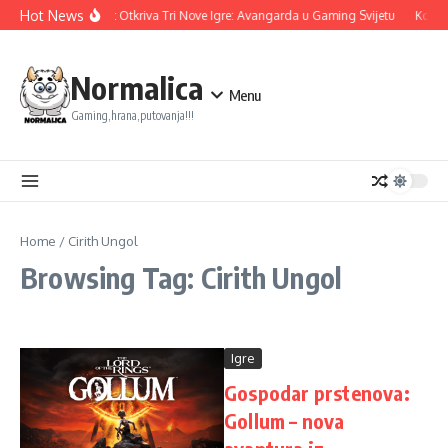
Skip to content
Hot News
Ubisoft Otkriva Tri Nove Igre: Avangarda u Gaming Svijetu
Konami
Normalica
Menu
Gaming,hrana,putovanja!!!
Home
/
Cirith Ungol
Browsing Tag: Cirith Ungol
Igre
Gospodar prstenova:
Gollum – nova