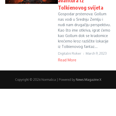
avantura iz
Tolkienovog svijeta
Gospodar prstenova: Gollum
nas vodi u Srednju Zemlju i
nudi nam drugačiju perspektivu.
Kao što ime otkriva, igrat ćemo
kao Gollum dok se kradomice
krećemo kroz različite lokacije
iz Tolkienovog fantaz...
Digitalni Roker
March 9, 2023
Read More
Copyright © 2026 Normalica | Powered by
News Magazine X