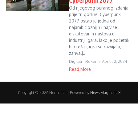
Cyberpunk 2077
Od njegovog buranog izdanja
prije tri godine, Cyberpunk
2077 ostao je jedna od
najambicioznijih i najviše
diskutovanih naslova u
industriji igara. Iako je početak
bio težak, igra se razvijala,
zahvalj...
Digitalni Roker
April 30, 2024
Read More
Copyright © 2026 Normalica | Powered by
News Magazine X