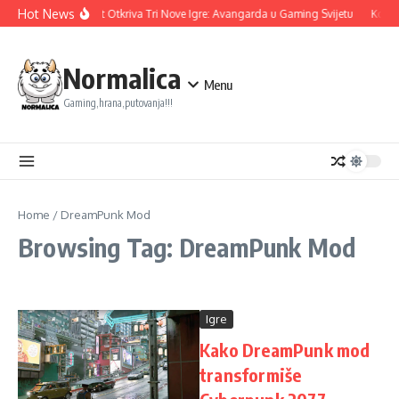
Skip to content
Hot News
Ubisoft Otkriva Tri Nove Igre: Avangarda u Gaming Svijetu
Konam
Normalica
Menu
Gaming,hrana,putovanja!!!
Home
/
DreamPunk Mod
Browsing Tag: DreamPunk Mod
Igre
Kako DreamPunk mod
transformiše