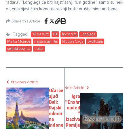
radaru”, “Longlegs će biti najstrašniji film godine”, samo su neki
od entuzijastičnih komentara koji kruže društvenim mrežama.
Share this Article
Tagged:
Alicia Witt
FBI
horor film
Longlegs
Maika Monroe
najstrašniji film
Nicolas Cage
okultizam
serijski ubojica
trailer
Previous Article
Next Article
Očarav
ajući
Igra
Bali:
“Enshr
Rajski
ouded
odmor
”
na
Izaziva
indone
Pomije