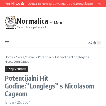
Skip to content
Hot News
Ubisoft Otkriva Tri Nove Igre: Avangarda u Gaming Svijetu
Konami
Normalica
Menu
Gaming,hrana,putovanja!!!
Home
/
Serije/filmovi
/
Potencijalni Hit Godine:”Longlegs” s
Nicolasom Cageom
Serije/filmovi
Potencijalni Hit
Godine:”Longlegs” s Nicolasom
Cageom
January 25, 2024