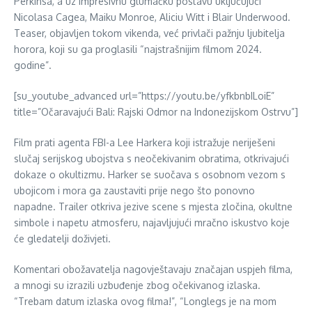
Perkinsa, a uz impresivnu glumačku postavu uključujući
Nicolasa Cagea, Maiku Monroe, Aliciu Witt i Blair Underwood.
Teaser, objavljen tokom vikenda, već privlači pažnju ljubitelja
horora, koji su ga proglasili “najstrašnijim filmom 2024.
godine”.
[su_youtube_advanced url=”https://youtu.be/yfkbnbILoiE”
title=”Očaravajući Bali: Rajski Odmor na Indonezijskom Ostrvu”]
Film prati agenta FBI-a Lee Harkera koji istražuje neriješeni
slučaj serijskog ubojstva s neočekivanim obratima, otkrivajući
dokaze o okultizmu. Harker se suočava s osobnom vezom s
ubojicom i mora ga zaustaviti prije nego što ponovno
napadne. Trailer otkriva jezive scene s mjesta zločina, okultne
simbole i napetu atmosferu, najavljujući mračno iskustvo koje
će gledatelji doživjeti.
Komentari obožavatelja nagovještavaju značajan uspjeh filma,
a mnogi su izrazili uzbuđenje zbog očekivanog izlaska.
“Trebam datum izlaska ovog filma!”, “Longlegs je na mom