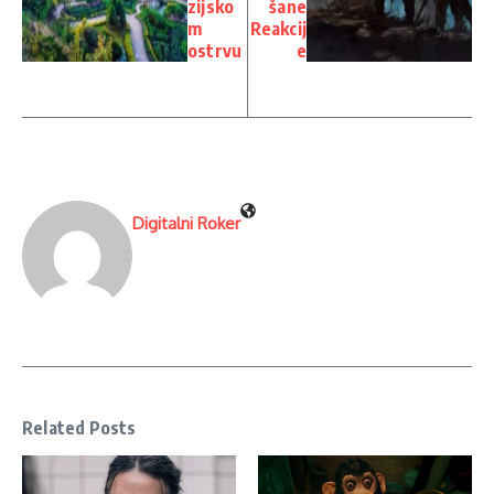
zijsko
šane
m
Reakcij
ostrvu
e
Digitalni Roker
Related Posts