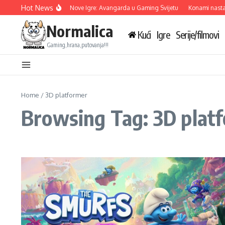
Skip to content
Hot News
Ubisoft Otkriva Tri Nove Igre: Avangarda u Gaming Svijetu
Konami nastavl
Normalica
Kući
Igre
Serije/filmovi
Gaming,hrana,putovanja!!!
Home
/
3D platformer
Browsing Tag: 3D plat