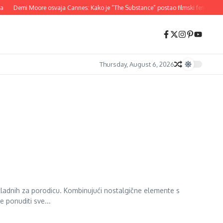
Demi Moore osvaja Cannes: Kako je “The Substance” postao filmski fenomen 2
Thursday, August 6, 2026
ikladnih za porodicu. Kombinujući nostalgične elemente s
 ponuditi sve...