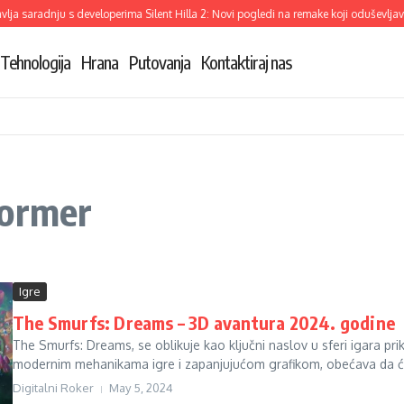
ja saradnju s developerima Silent Hilla 2: Novi pogledi na remake koji oduševljava
Tehnologija
Hrana
Putovanja
Kontaktiraj nas
former
Igre
The Smurfs: Dreams – 3D avantura 2024. godine
The Smurfs: Dreams, se oblikuje kao ključni naslov u sferi igara pr
modernim mehanikama igre i zapanjujućom grafikom, obećava da će
Digitalni Roker
May 5, 2024