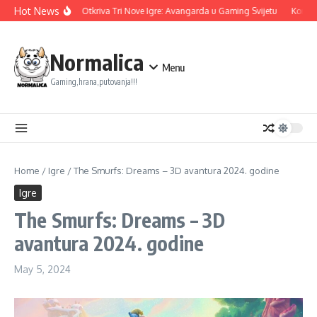
Skip to content
Hot News
Ubisoft Otkriva Tri Nove Igre: Avangarda u Gaming Svijetu
Konami 
Normalica
Menu
Gaming,hrana,putovanja!!!
Home
/
Igre
/
The Smurfs: Dreams – 3D avantura 2024. godine
Igre
The Smurfs: Dreams – 3D
avantura 2024. godine
May 5, 2024