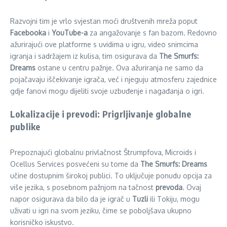
Razvojni tim je vrlo svjestan moći društvenih mreža poput
Facebooka
i
YouTube-a
za angažovanje s fan bazom. Redovno
ažurirajući ove platforme s uvidima u igru, video snimcima
igranja i sadržajem iz kulisa, tim osigurava da
The Smurfs:
Dreams
ostane u centru pažnje. Ova ažuriranja ne samo da
pojačavaju iščekivanje igrača, već i njeguju atmosferu zajednice
gdje fanovi mogu dijeliti svoje uzbuđenje i nagađanja o igri.
Lokalizacije i prevodi: Prigrljivanje globalne
publike
Prepoznajući globalnu privlačnost Štrumpfova, Microids i
Ocellus Services posvećeni su tome da
The Smurfs: Dreams
učine dostupnim širokoj publici. To uključuje ponudu opcija za
više jezika, s posebnom pažnjom na tačnost
prevoda
. Ovaj
napor osigurava da bilo da je igrač u
Tuzli
ili Tokiju, mogu
uživati u igri na svom jeziku, čime se poboljšava ukupno
korisničko iskustvo.