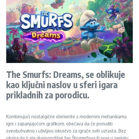
The Smurfs: Dreams,
se oblikuje
kao ključni naslov u sferi igara
prikladnih za porodicu.
Kombinujući nostalgične elemente s modernim mehanikama
igre i zapanjujućom grafikom, obećava da će ponuditi
sveobuhvatno i uživljivo iskustvo za igrače svih uzrasta. Bez
obzira da li ste dugogodišnji fan Štrumpfova ili novi u serijalu,