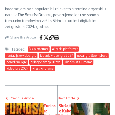
Integracijom ovih popularnih i relevantnih termina organski u
narativ
The Smurfs: Dreams
, povezujemo igru ne samo s
trenutnim trendovima već i s širim kulturnim i digitalnim
zeitgeistom 2024. godine.
Share this Article
Tagged:
3D platformer
akcijski platformer
fantazijske video igre
izdanje video igre 2024
nova igra Štrumpfova
porodične igre
prilagođavanje likova
The Smurfs: Dreams
video igre 2024
vijesti o igrama
Previous Article
Next Article
Furios
Slušajt
a:
e Kako