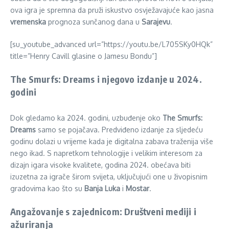
ova igra je spremna da pruži iskustvo osvježavajuće kao jasna
vremenska
prognoza sunčanog dana u
Sarajevu
.
[su_youtube_advanced url=”https://youtu.be/L705SKy0HQk”
title=”Henry Cavill glasine o Jamesu Bondu”]
The Smurfs: Dreams i njegovo izdanje u 2024.
godini
Dok gledamo ka 2024. godini, uzbuđenje oko
The Smurfs:
Dreams
samo se pojačava. Predviđeno izdanje za sljedeću
godinu dolazi u vrijeme kada je digitalna zabava traženija više
nego ikad. S napretkom tehnologije i velikim interesom za
dizajn igara visoke kvalitete, godina 2024. obećava biti
izuzetna za igrače širom svijeta, uključujući one u živopisnim
gradovima kao što su
Banja Luka
i
Mostar
.
Angažovanje s zajednicom: Društveni mediji i
ažuriranja