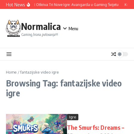
Skip to content
Hot News
Ubisoft Otkriva Tri Nove Igre: Avangarda u Gaming Svijetu
Konam
Normalica
Menu
Gaming,hrana,putovanja!!!
Home
/
fantazijske video igre
Browsing Tag: fantazijske video
igre
Igre
The Smurfs: Dreams –