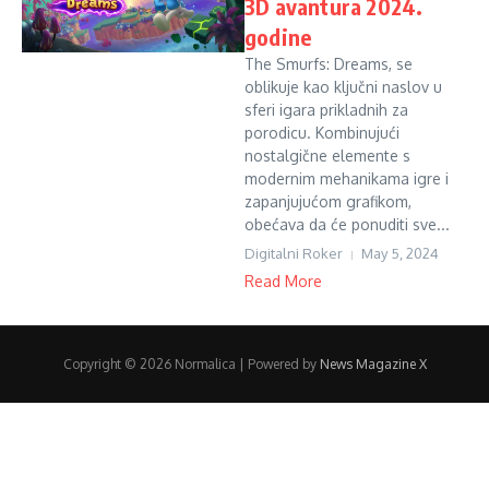
3D avantura 2024.
godine
The Smurfs: Dreams, se
oblikuje kao ključni naslov u
sferi igara prikladnih za
porodicu. Kombinujući
nostalgične elemente s
modernim mehanikama igre i
zapanjujućom grafikom,
obećava da će ponuditi sve...
Digitalni Roker
May 5, 2024
Read More
Copyright © 2026 Normalica | Powered by
News Magazine X