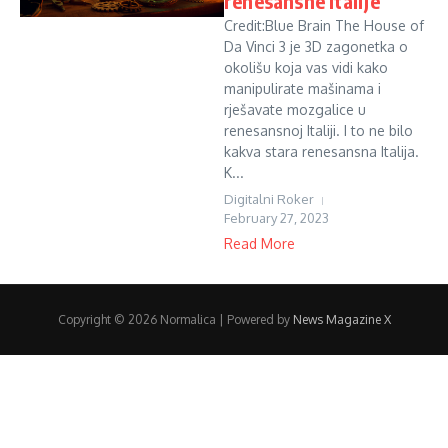
renesansne Italije
Credit:Blue Brain The House of
Da Vinci 3 je 3D zagonetka o
okolišu koja vas vidi kako
manipulirate mašinama i
rješavate mozgalice u
renesansnoj Italiji. I to ne bilo
kakva stara renesansna Italija.
K...
Digitalni Roker
February 27, 2023
Read More
Copyright © 2026 Normalica | Powered by
News Magazine X