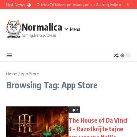
Skip to content
Hot News
Ubisoft Otkriva Tri Nove Igre: Avangarda u Gaming Svijetu
Konami
Normalica
Menu
Gaming,hrana,putovanja!!!
Home
/
App Store
Browsing Tag: App Store
Igre
The House of Da Vinci
3 – Razotkrijte tajne