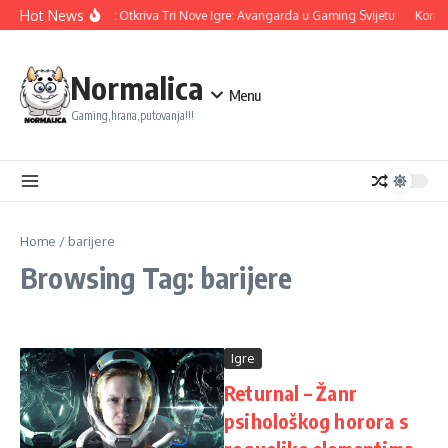
Skip to content
Hot News
Ubisoft Otkriva Tri Nove Igre: Avangarda u Gaming Svijetu
Konami
Normalica
Menu
Gaming,hrana,putovanja!!!
Home
/
barijere
Browsing Tag: barijere
Igre
Returnal – Žanr
psihološkog horora s