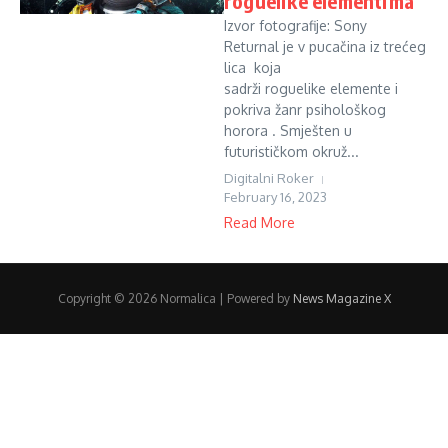
roguelike elementima
Izvor fotografije: Sony
Returnal je v pucačina iz trećeg
lica koja
sadrži roguelike elemente i
pokriva žanr psihološkog
horora . Smješten u
futurističkom okruž...
Digitalni Roker
February 16, 2023
Read More
Copyright © 2026 Normalica | Powered by
News Magazine X