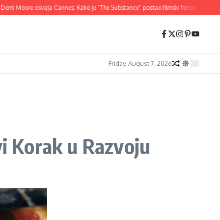
i Moore osvaja Cannes: Kako je “The Substance” postao filmski fenomen 2024.
Friday, August 7, 2026
vi Korak u Razvoju