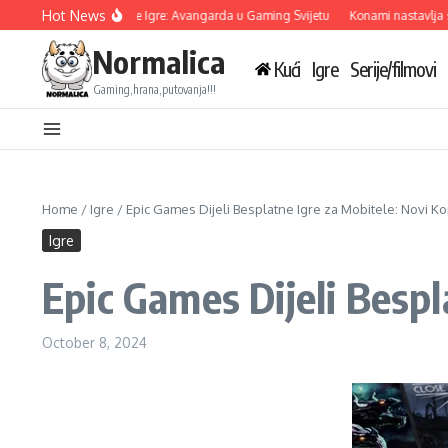
Skip to content
Hot News
bisoft Otkriva Tri Nove Igre: Avangarda u Gaming Svijetu
Konami nastavlja sara
Normalica
Kući
Igre
Serije/filmovi
Gaming,hrana,putovanja!!!
Home
/
Igre
/
Epic Games Dijeli Besplatne Igre za Mobitele: Novi K
Igre
Epic Games Dijeli Bespl
October 8, 2024