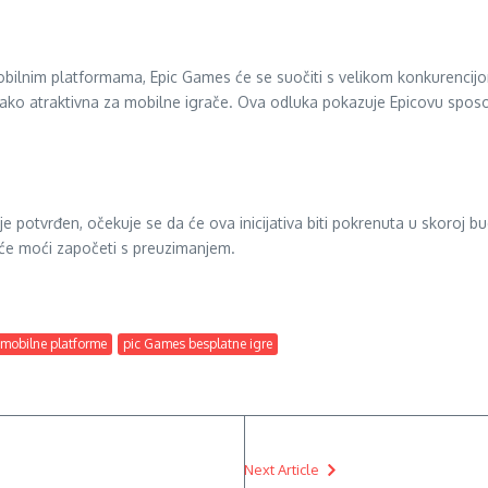
obilnim platformama, Epic Games će se suočiti s velikom konkurencijo
kako atraktivna za mobilne igrače. Ova odluka pokazuje Epicovu sposob
e potvrđen, očekuje se da će ova inicijativa biti pokrenuta u skoroj bu
 će moći započeti s preuzimanjem.
mobilne platforme
pic Games besplatne igre
Next Article