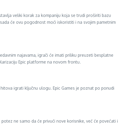
vlja veliki korak za kompaniju koja se trudi proširiti bazu
a sada će ovu pogodnost moći iskoristiti i na svojim pametnim
davnim najavama, igrači će imati priliku preuzeti besplatne
ularizaciju Epic platforme na novom frontu.
 hitova igrati ključnu ulogu. Epic Games je poznat po ponudi
 potez ne samo da će privući nove korisnike, već će povećati i