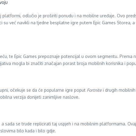
voju
atformi, odlučio je proširiti ponudu i na mobilne uređaje. Ovo predsta
nici su već navikli na tjedne besplatne igre putem Epic Games Storea, 
ljeću, te Epic Games prepoznaje potencijal u ovom segmentu. Prema ne
ijativa mogla bi značiti značajan porast broja mobilnih korisnika i pop
ostupni, očekuje se da će popularne igre poput
Fortnite
i drugih mobilnih
ilna verzija donijeti zanimljive naslove.
a sada se trude replicirati taj uspjeh i na mobilnim platformama. Ovaj
slovima bilo kada i bilo gdje.