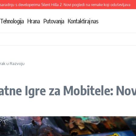
dnju s developerima Silent Hilla 2: Novi pogledi na remake koji oduševljava
Dem
Tehnologija
Hrana
Putovanja
Kontaktiraj nas
orak u Razvoju
atne Igre za Mobitele: No