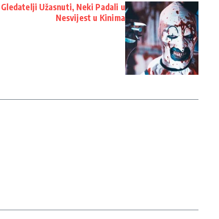
 Gledatelji Užasnuti, Neki Padali u
Nesvijest u Kinima