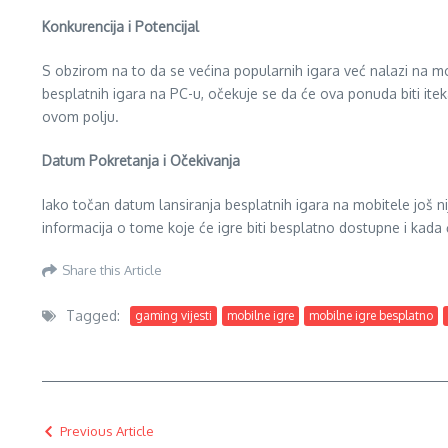
Konkurencija i Potencijal
S obzirom na to da se većina popularnih igara već nalazi na m
besplatnih igara na PC-u, očekuje se da će ova ponuda biti ite
ovom polju.
Datum Pokretanja i Očekivanja
Iako točan datum lansiranja besplatnih igara na mobitele još nij
informacija o tome koje će igre biti besplatno dostupne i kada
Share this Article
Tagged:
gaming vijesti
mobilne igre
mobilne igre besplatno
Previous Article