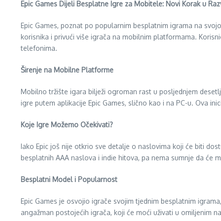
Epic Games Dijeli Besplatne Igre za Mobitele: Novi Korak u Raz
Epic Games, poznat po popularnim besplatnim igrama na svojoj pl
korisnika i privući više igrača na mobilnim platformama. Koris
telefonima.
Širenje na Mobilne Platforme
Mobilno tržište igara bilježi ogroman rast u posljednjem deset
igre putem aplikacije Epic Games, slično kao i na PC-u. Ova inic
Koje Igre Možemo Očekivati?
Iako Epic još nije otkrio sve detalje o naslovima koji će biti d
besplatnih AAA naslova i indie hitova, pa nema sumnje da će mob
Besplatni Model i Popularnost
Epic Games je osvojio igrače svojim tjednim besplatnim igrama, 
angažman postojećih igrača, koji će moći uživati u omiljenim na