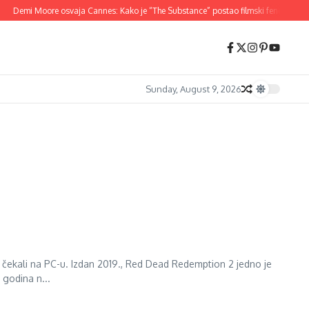
Demi Moore osvaja Cannes: Kako je “The Substance” postao filmski fenomen 20
Sunday, August 9, 2026
 čekali na PC-u. Izdan 2019., Red Dead Redemption 2 jedno je
 godina n...