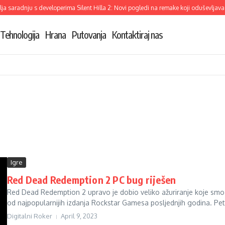
a saradnju s developerima Silent Hilla 2: Novi pogledi na remake koji oduševljava
Tehnologija
Hrana
Putovanja
Kontaktiraj nas
Igre
Red Dead Redemption 2 PC bug riješen
Red Dead Redemption 2 upravo je dobio veliko ažuriranje koje smo
od najpopularnijih izdanja Rockstar Gamesa posljednjih godina. Pet
Digitalni Roker
April 9, 2023