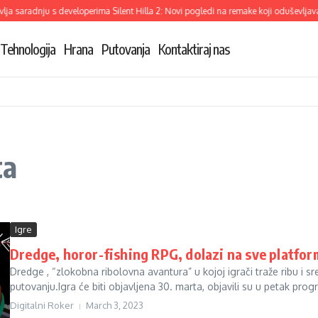
a saradnju s developerima Silent Hilla 2: Novi pogledi na remake koji oduševljava
Tehnologija
Hrana
Putovanja
Kontaktiraj nas
ta
Igre
Dredge, horor-fishing RPG, dolazi na sve platfor
Dredge , “zlokobna ribolovna avantura” u kojoj igrači traže ribu i sr
putovanju.Igra će biti objavljena 30. marta, objavili su u petak progr
Digitalni Roker
March 3, 2023