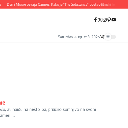
Demi Moore osvaja Cannes: Kako je “The Substance” postao filmski fenomen 2
Saturday, August 8, 2026
me
eću, ali naiđu na nešto, pa, prilično sumnjivo na svom
ameri ...