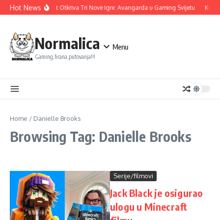
Skip to content
Hot News
Ubisoft Otkriva Tri Nove Igre: Avangarda u Gaming Svijetu
Konam
Normalica
Menu
Gaming,hrana,putovanja!!!
Home
/
Danielle Brooks
Browsing Tag: Danielle Brooks
Serije/filmovi
Jack Black je osigurao
ulogu u Minecraft