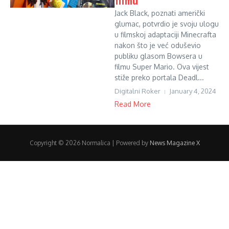
filmu
Jack Black, poznati američki
glumac, potvrdio je svoju ulogu
u filmskoj adaptaciji Minecrafta
nakon što je već oduševio
publiku glasom Bowsera u
filmu Super Mario. Ova vijest
stiže preko portala Deadl...
Digitalni Roker
January 4, 2024
Read More
Copyright © 2026 Normalica | Powered by
News Magazine X