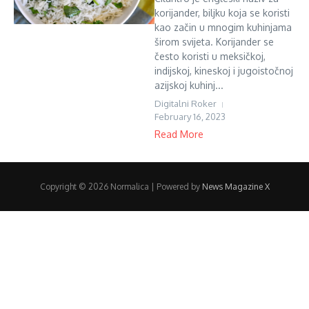
korijander, biljku koja se koristi
kao začin u mnogim kuhinjama
širom svijeta. Korijander se
često koristi u meksičkoj,
indijskoj, kineskoj i jugoistočnoj
azijskoj kuhinj...
Digitalni Roker
February 16, 2023
Read More
Copyright © 2026 Normalica | Powered by
News Magazine X