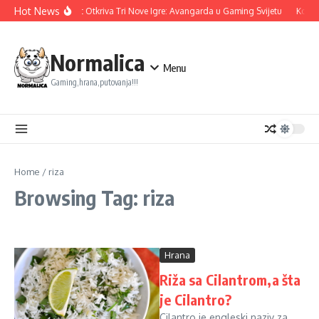
Skip to content
Hot News
Ubisoft Otkriva Tri Nove Igre: Avangarda u Gaming Svijetu
Konam
Normalica
Menu
Gaming,hrana,putovanja!!!
Home
/
riza
Browsing Tag: riza
Hrana
Riža sa Cilantrom,a šta
je Cilantro?
Cilantro je engleski naziv za