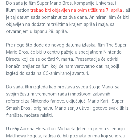
Do sada je film Super Mario Bros. kompanije Universal i
Illumination
trebao biti objavljen na ovim tržištima 7. aprila
, ali
je taj datum sada pomaknut za dva dana. Animirani film će biti
objavljen na dodatnim tržištima krajem aprila i maja, sa
otvaranjem u Japanu 28. aprila.
Pre nego što dođe do novog datuma izlaska, film The Super
Mario Bros. će biti u centru pažnje u specijalnom Nintendo
Directu koji će se održati 9. marta. Prezentacija će otkriti
konačni trejler za film, koji će nam verovatno dati najbolji
izgled do sada na CG-animiranoj avanturi.
Do sada, film izgleda kao proslava svega što je Mario, sa
svojim žustrim vremenom rada i mnoštvom zabavnih
referenci za Nintendo fanove, uključujući Mario Kart , Super
Smash Bros , originalnu Mario seriju uživo i gotovo svaki lik iz
franšize. možete misliti.
U režiji Aarona Horvatha i Michaela Jelenica prema scenariju
Matthewa Fogela, radnja će biti poznata onima koji su igrali