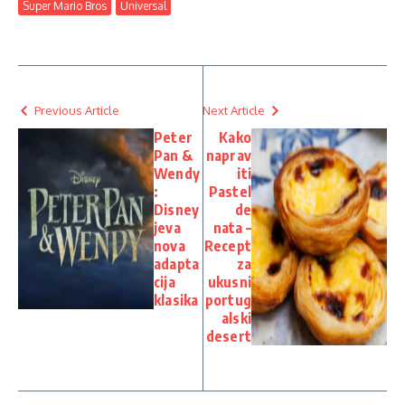
Super Mario Bros
Universal
Previous Article
Next Article
Peter
Kako
Pan &
naprav
Wendy
iti
:
Pastel
Disney
de
jeva
nata –
nova
Recept
adapta
za
cija
ukusni
klasika
portug
alski
desert