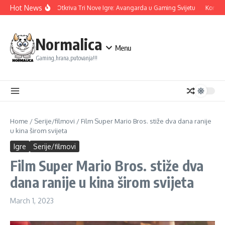
Skip to content
Hot News
Ubisoft Otkriva Tri Nove Igre: Avangarda u Gaming Svijetu
Konami 
Normalica
Menu
Gaming,hrana,putovanja!!!
Home
/
Serije/filmovi
/
Film Super Mario Bros. stiže dva dana ranije
u kina širom svijeta
Igre
Serije/filmovi
Film Super Mario Bros. stiže dva
dana ranije u kina širom svijeta
March 1, 2023