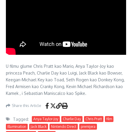
U filmu glume Chris Pratt kao Mario, Anya Taylor-Joy kao
princeza Peach, Charlie Day kao Luigi, Jack Black kao Bowser,
Keegan-Michael Key kao Toad, Seth Rogen kao Donkey Kong,
Fred Armisen kao Cranky Kong, Kevin Michael Richardson kao
Kamek , i Sebastian Maniscalco kao Spike.
Share this Article
Tagged:
Anya Taylor-Joy
Charlie Day
Chris Pratt
film
Illumination
Jack Black
Nintendo Direct
premijera