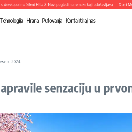
loperima Silent Hilla 2: Novi pogledi na remake koji oduševljava
Demi Moore os
Tehnologija
Hrana
Putovanja
Kontaktiraj nas
jesecu 2024.
napravile senzaciju u prv