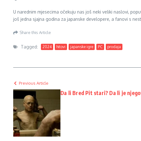
U narednim mjesecima očekuju nas još neki veliki naslovi, pop
još jedna sjajna godina za japanske developere, a fanovi s nest
Share this Article
Tagged:
2024
hitovi
japanske igre
PC
prodaja
Previous Article
Da li Bred Pit stari? Da li je nje