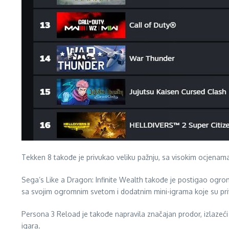
Tekken 8 takođe je privukao veliku pažnju, sa visokim ocjenama 
Sega’s Like a Dragon: Infinite Wealth takođe je postigao ogroman 
sa svojim ogromnim svetom i dodatnim mini-igrama koje su priv
Persona 3 Reload je takođe napravila značajan prodor, izlazeći
igara.