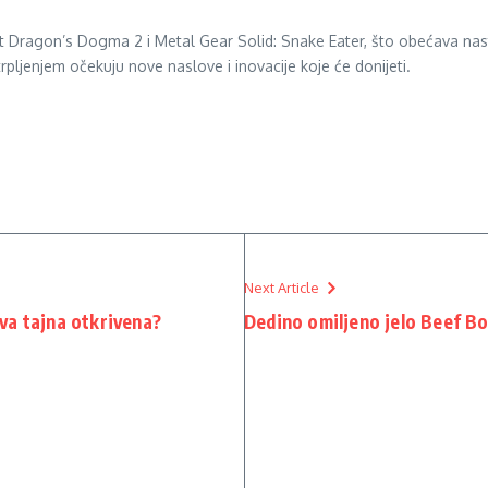
ut Dragon’s Dogma 2 i Metal Gear Solid: Snake Eater, što obećava nas
rpljenjem očekuju nove naslove i inovacije koje će donijeti.
Next Article
gova tajna otkrivena?
Dedino omiljeno jelo Beef B