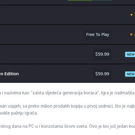
i nazivima kao “zaista sljedeća generacija boraca”. Igra je nadmašila 
uspjeh, sa preko milion prodatih kopija u prvoj sedmici, što je najbolji
ukle pažnju igrača.
 istog dana na PC-u i konzolama širom sveta. Ovo je bio još jedan kor