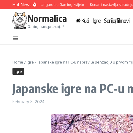
Skip to content
Hot News
iva Tri Nove Igre: Avangarda u Gaming Svijetu
Konami nastavlja saradnju s deve
Normalica
Kući
Igre
Serije/filmovi
Gaming,hrana,putovanja!!!
Home
/
Igre
/
Japanske igre na PC-u napravile senzaciju u prvom m
Igre
Japanske igre na PC-u 
February 8, 2024