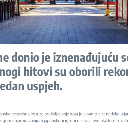
e donio je iznenađujuću s
nogi hitovi su oborili reko
redan uspjeh.
panska nezavisna igra za preživljavanje koja je u samo dve nedelje u j
drugom najprodavanijom japanskom igrom u istoriji ove platforme, od