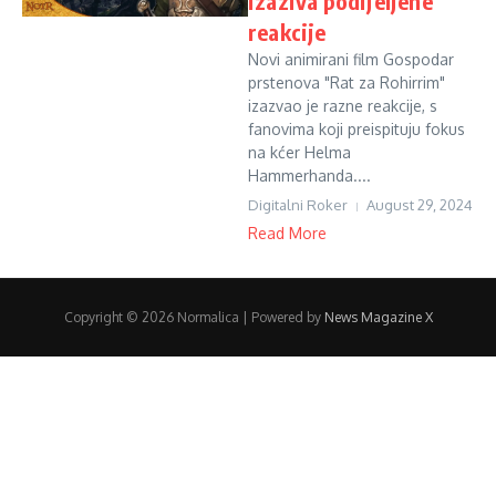
izaziva podijeljene
reakcije
Novi animirani film Gospodar
prstenova "Rat za Rohirrim"
izazvao je razne reakcije, s
fanovima koji preispituju fokus
na kćer Helma
Hammerhanda....
Digitalni Roker
August 29, 2024
Read More
Copyright © 2026 Normalica | Powered by
News Magazine X