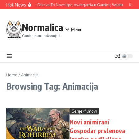
Skip to content
Hot News
Ubisoft Otkriva Tri Nove Igre: Avangarda u Gaming Svijetu
Konam
Normalica
Menu
Gaming,hrana,putovanja!!!
Home
/
Animacija
Browsing Tag: Animacija
Serije/filmovi
Novi animirani
Gospodar prstenova