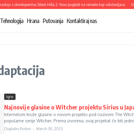
dnju s developerima Silent Hilla 2: Novi pogledi na remake koji oduševljava
De
Tehnologija
Hrana
Putovanja
Kontaktiraj nas
daptacija
Igre
Najnovije glasine o Witcher projektu Sirius u Ja
Internetom kruže glasine o novom projektu pod nazivom The Witcher 
popularne serije Witcher. Prema izvorima, ovaj projekat će biti jedno
Digitalni Roker
March 30, 2023