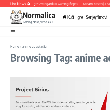
Skip to content
Hot News
bisoft Otkriva Tri Nove Igre: Avangarda u Gaming Svijetu
Konami nastavlja sara
Normalica
Kući
Igre
Serije/filmovi
Gaming,hrana,putovanja!!!
Home
/
anime adaptacija
Browsing Tag: anime a