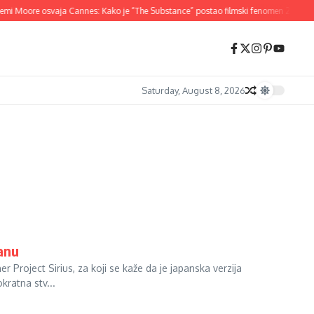
mi Moore osvaja Cannes: Kako je “The Substance” postao filmski fenomen 2024.
Saturday, August 8, 2026
panu
Project Sirius, za koji se kaže da je japanska verzija
kratna stv...