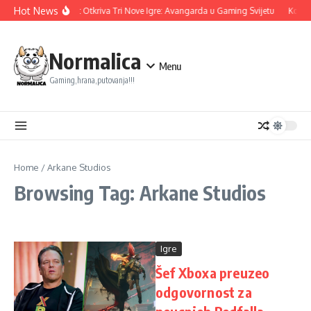
Skip to content
Hot News
Ubisoft Otkriva Tri Nove Igre: Avangarda u Gaming Svijetu
Konami
Normalica
Menu
Gaming,hrana,putovanja!!!
Home
/
Arkane Studios
Browsing Tag: Arkane Studios
Igre
Šef Xboxa preuzeo
odgovornost za