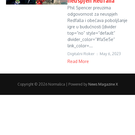
neuspjeh Redfalla
Phil Spencer preuzima
odgovornost za neuspjeh
Redfalla i obećava poboljšanje
igre u budućnosti [divider
top=”no” style=”default”
divider_color=”#fa5e5e”
link_color=...
Digitalni Roker
May 6, 2023
Read More
Copyright © 2026 Normalica | Powered by
News Magazine X