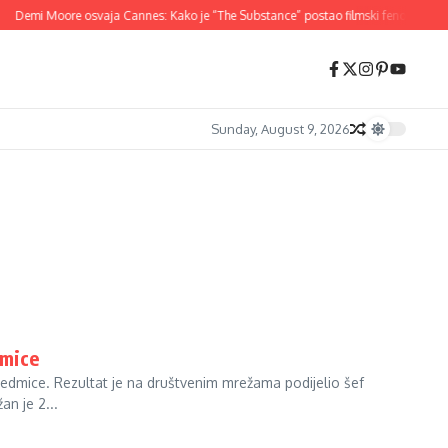
Demi Moore osvaja Cannes: Kako je “The Substance” postao filmski fenomen 202
Sunday, August 9, 2026
dmice
3 sedmice. Rezultat je na društvenim mrežama podijelio šef
an je 2...