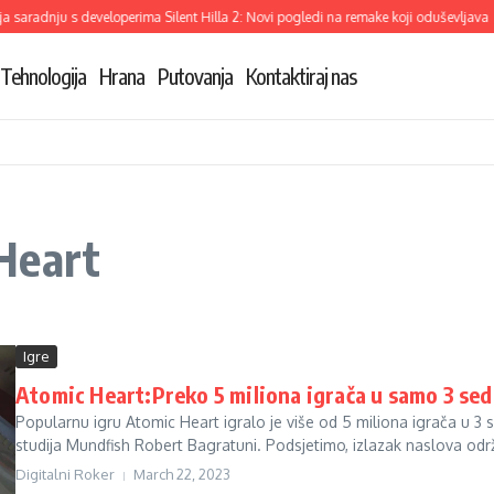
saradnju s developerima Silent Hilla 2: Novi pogledi na remake koji oduševljava
Tehnologija
Hrana
Putovanja
Kontaktiraj nas
Heart
Igre
Atomic Heart:Preko 5 miliona igrača u samo 3 se
Popularnu igru ​​Atomic Heart igralo je više od 5 miliona igrača u 
studija Mundfish Robert Bagratuni. Podsjetimo, izlazak naslova održ
Digitalni Roker
March 22, 2023