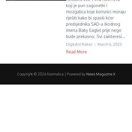
koji je pun zagonetki i
mozgalica koje korisnici moraju
riješiti kako bi spasili kćer
predsjednika SAD-a (kodnog
imena Baby Eagle) prije nego
bude prekasno. Svi zainteresi...
Digitalni Roker
March 6, 2023
Read More
Copyright © 2026 Normalica | Powered by
News Magazine X