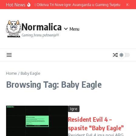
Skip to content
Hot News
Ubisoft Otkriva Tri Nove Igre: Avangarda u Gaming Svijetu
Konam
Normalica
Menu
Gaming,hrana,putovanja!!!
Home
/
Baby Eagle
Browsing Tag: Baby Eagle
Igre
Resident Evil 4 –
spasite “Baby Eagle”
Resident Evil 4 ima novi ARG