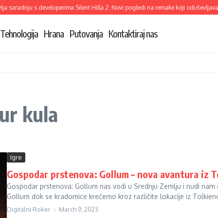
a saradnju s developerima Silent Hilla 2: Novi pogledi na remake koji oduševljava
Tehnologija
Hrana
Putovanja
Kontaktiraj nas
ur kula
Igre
Gospodar prstenova: Gollum – nova avantura iz T
Gospodar prstenova: Gollum nas vodi u Srednju Zemlju i nudi nam d
Gollum dok se kradomice krećemo kroz različite lokacije iz Tolkien
Digitalni Roker
March 9, 2023