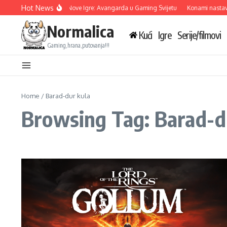
Skip to content
Hot News
Ubisoft Otkriva Tri Nove Igre: Avangarda u Gaming Svijetu
Konami nastavlj
Normalica
Kući
Igre
Serije/filmovi
Gaming,hrana,putovanja!!!
Home
/
Barad-dur kula
Browsing Tag: Barad-d