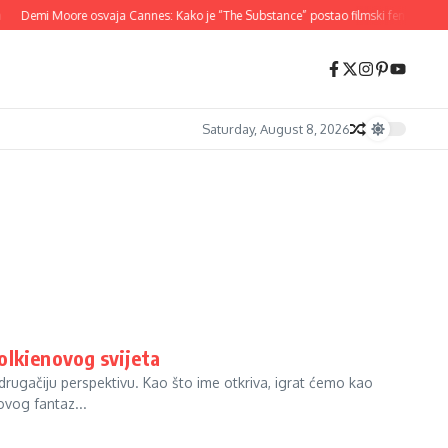
Demi Moore osvaja Cannes: Kako je “The Substance” postao filmski fenomen 20
Saturday, August 8, 2026
olkienovog svijeta
rugačiju perspektivu. Kao što ime otkriva, igrat ćemo kao
ovog fantaz...