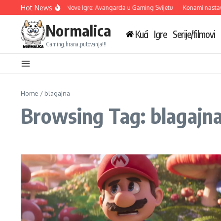
Skip to content
Hot News
Ubisoft Otkriva Tri Nove Igre: Avangarda u Gaming Svijetu
Konami nastavlj
Normalica
Kući
Igre
Serije/filmovi
Gaming,hrana,putovanja!!!
Home
/
blagajna
Browsing Tag: blagajn