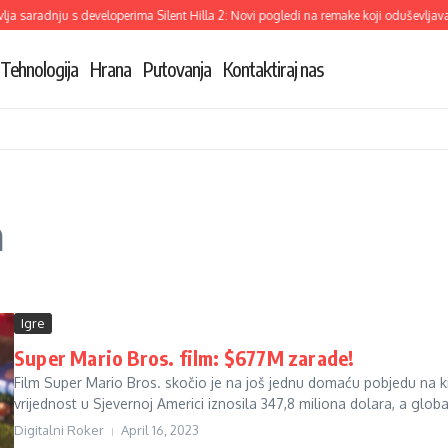
a saradnju s developerima Silent Hilla 2: Novi pogledi na remake koji oduševljava
Tehnologija
Hrana
Putovanja
Kontaktiraj nas
a
Igre
Super Mario Bros. film: $677M zarade!
Film Super Mario Bros. skočio je na još jednu domaću pobjedu na k
vrijednost u Sjevernoj Americi iznosila 347,8 miliona dolara, a global
Digitalni Roker
April 16, 2023