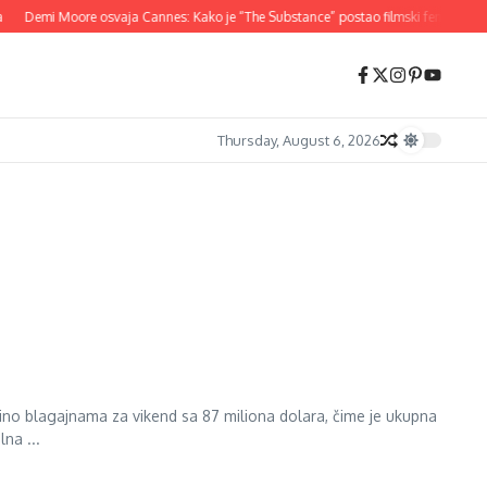
Demi Moore osvaja Cannes: Kako je “The Substance” postao filmski fenomen 2
Thursday, August 6, 2026
ino blagajnama za vikend sa 87 miliona dolara, čime je ukupna
na ...