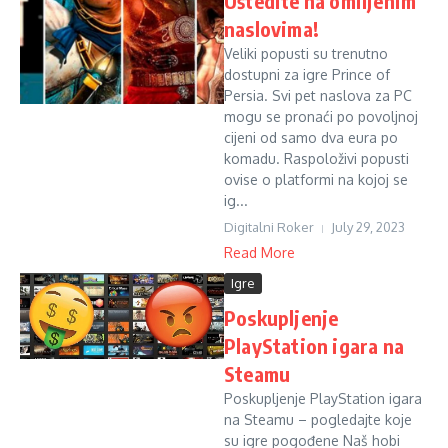
Uštedite na omiljenim
naslovima!
Veliki popusti su trenutno
dostupni za igre Prince of
Persia. Svi pet naslova za PC
mogu se pronaći po povoljnoj
cijeni od samo dva eura po
komadu. Raspoloživi popusti
ovise o platformi na kojoj se
ig...
Digitalni Roker
July 29, 2023
Read More
Igre
Poskupljenje
PlayStation igara na
Steamu
Poskupljenje PlayStation igara
na Steamu – pogledajte koje
su igre pogođene Naš hobi