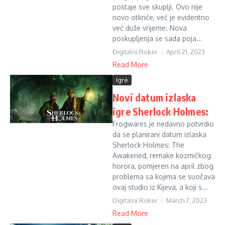
postaje sve skuplji. Ovo nije
novo otkriće, već je evidentno
već duže vrijeme. Nova
poskupljenja se sada poja...
Digitalni Roker
April 21, 2023
Read More
Igre
Novi datum izlaska
igre Sherlock Holmes:
Frogwares je nedavno potvrdio
da se planirani datum izlaska
Sherlock Holmes: The
Awakened, remake kozmičkog
horora, pomjeren na april zbog
problema sa kojima se suočava
ovaj studio iz Kijeva, a koji s...
Digitalni Roker
March 7, 2023
Read More