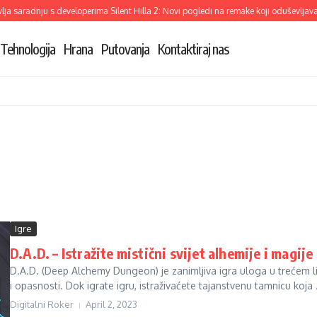
a saradnju s developerima Silent Hilla 2: Novi pogledi na remake koji oduševljava
Tehnologija
Hrana
Putovanja
Kontaktiraj nas
Igre
D.A.D. – Istražite mistični svijet alhemije i magije
D.A.D. (Deep Alchemy Dungeon) je zanimljiva igra uloga u trećem lic
i opasnosti. Dok igrate igru, istraživaćete tajanstvenu tamnicu koja .
Digitalni Roker
April 2, 2023