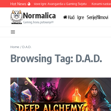
Skip to content
Hot News
Ubisoft Otkriva Tri Nove Igre: Avangarda u Gaming Svijetu
Konami nastavlj
Normalica
Kući
Igre
Serije/filmovi
Gaming,hrana,putovanja!!!
Home
/
D.A.D.
Browsing Tag: D.A.D.