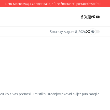
Demi Moore osvaja Cannes: Kako je “The Substance” postao filmski fenomen 20
Saturday, August 8, 2026
u koja vas prenosi u mistični srednjovjekovni svijet pun magije
..