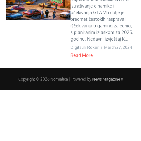
Istraživanje dinamike i
očekivanja GTA VI i dalje je
predmet žestokih rasprava i
iščekivanja u gaming zajednici,
s planiranim izlaskom za 2025.
godinu. Nedavni izvještaj K...
Digitalni Roker
March 27, 2024
Read More
Copyright © 2026 Normalica | Powered by
News Magazine X