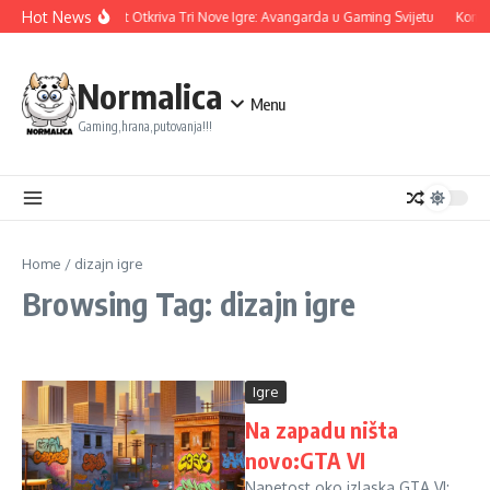
Skip to content
Hot News
Ubisoft Otkriva Tri Nove Igre: Avangarda u Gaming Svijetu
Konam
Normalica
Menu
Gaming,hrana,putovanja!!!
Home
/
dizajn igre
Browsing Tag: dizajn igre
Igre
Na zapadu ništa
novo:GTA VI
Napetost oko izlaska GTA VI: