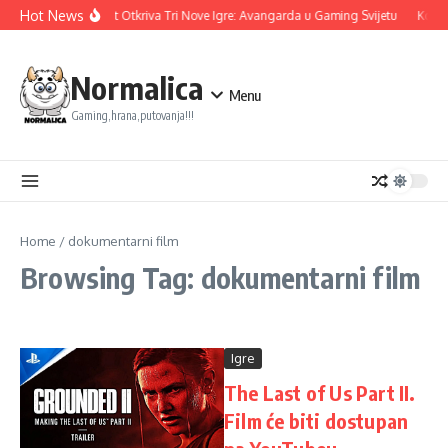
Skip to content
Hot News
Ubisoft Otkriva Tri Nove Igre: Avangarda u Gaming Svijetu
Konam
Normalica
Menu
Gaming,hrana,putovanja!!!
Home
/
dokumentarni film
Browsing Tag: dokumentarni film
Igre
The Last of Us Part II.
Film će biti dostupan