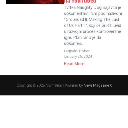
na YouTubeu
Tvrtka Naughty Dog najavila je
dokumentarni film pod nazivom
“Grounded II: Making The Last
of Us Part II”, koji će pružiti uvid
u razvojni proces kontroverzne
igre. Planirano je da
dokumen...
Digitalni Roker
January 25, 2024
Read More
Copyright © 2026 Normalica | Powered by
News Magazine X