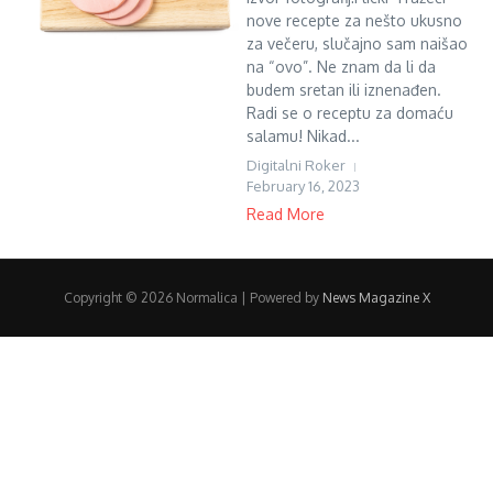
nove recepte za nešto ukusno
za večeru, slučajno sam naišao
na “ovo”. Ne znam da li da
budem sretan ili iznenađen.
Radi se o receptu za domaću
salamu! Nikad...
Digitalni Roker
February 16, 2023
Read More
Copyright © 2026 Normalica | Powered by
News Magazine X