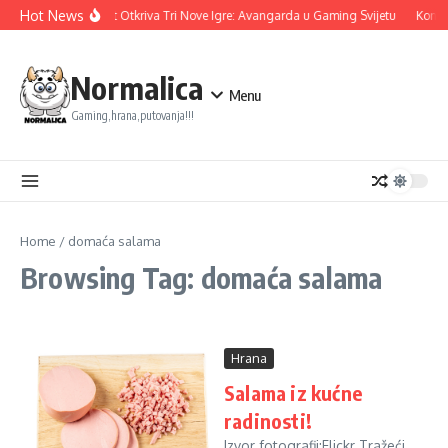
Skip to content
Hot News
Ubisoft Otkriva Tri Nove Igre: Avangarda u Gaming Svijetu
Konam
Normalica
Menu
Gaming,hrana,putovanja!!!
Home
/
domaća salama
Browsing Tag: domaća salama
Hrana
Salama iz kućne
radinosti!
Izvor fotografij:Flickr Tražeći