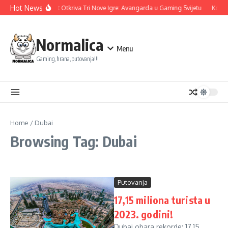
Skip to content
Hot News
Ubisoft Otkriva Tri Nove Igre: Avangarda u Gaming Svijetu
Konam
Normalica
Menu
Gaming,hrana,putovanja!!!
Home
/
Dubai
Browsing Tag: Dubai
Putovanja
17,15 miliona turista u
2023. godini!
Dubai obara rekorde: 17,15