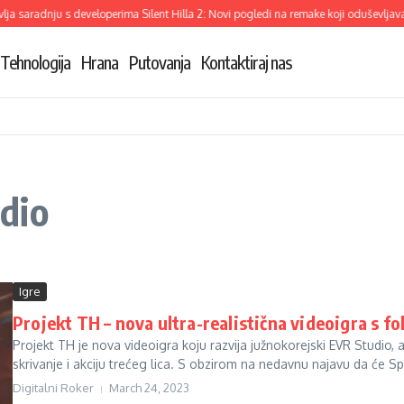
a saradnju s developerima Silent Hilla 2: Novi pogledi na remake koji oduševljava
Tehnologija
Hrana
Putovanja
Kontaktiraj nas
dio
Igre
Projekt TH – nova ultra-realistična videoigra s f
Projekt TH je nova videoigra koju razvija južnokorejski EVR Studio,
skrivanje i akciju trećeg lica. S obzirom na nedavnu najavu da će Spli
Digitalni Roker
March 24, 2023