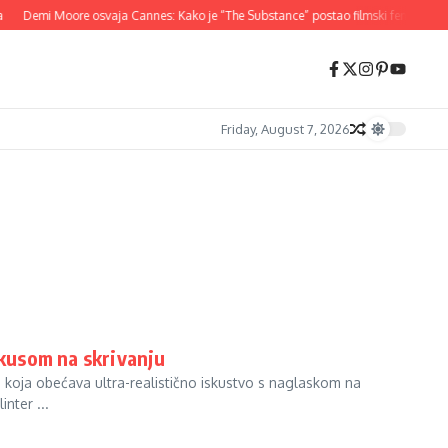
Demi Moore osvaja Cannes: Kako je “The Substance” postao filmski fenomen 20
Friday, August 7, 2026
okusom na skrivanju
 a koja obećava ultra-realistično iskustvo s naglaskom na
nter ...