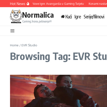
Skip to content
Hot News
Ubisoft Otkriva Tri Nove Igre: Avangarda u Gaming Svijetu
Konami nastavlj
Normalica
Kući
Igre
Serije/filmovi
Gaming,hrana,putovanja!!!
Home
/
EVR Studio
Browsing Tag: EVR Stu