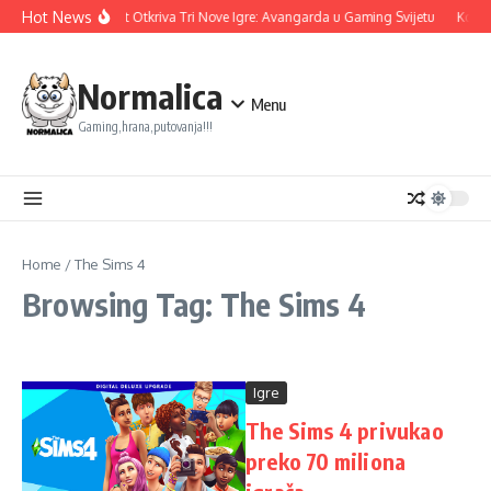
Skip to content
Hot News
Ubisoft Otkriva Tri Nove Igre: Avangarda u Gaming Svijetu
Konam
Normalica
Menu
Gaming,hrana,putovanja!!!
Home
/
The Sims 4
Browsing Tag: The Sims 4
Igre
The Sims 4 privukao
preko 70 miliona