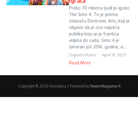
igrača
Preko 70 miliona ljudi je igralo
The Sims 4. To je prema
izdavaču Electronic Arts, koji je
objavio da je ovo najveća
publika koju je je franšiza
vidjela do sada. Sims 4 je
lansiran još 2014. godine, a...
Digitalni Roker
April 19, 2023
Read More
Copyright © 2026 Normalica | Powered by
News Magazine X