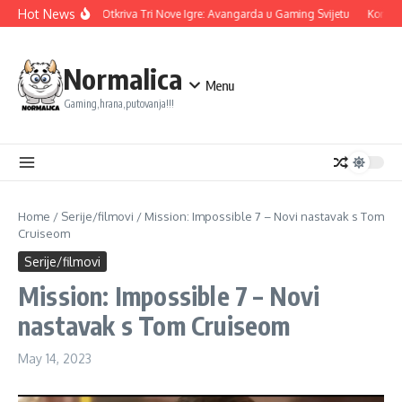
Skip to content
Hot News
Ubisoft Otkriva Tri Nove Igre: Avangarda u Gaming Svijetu
Konami 
Normalica
Menu
Gaming,hrana,putovanja!!!
Home
/
Serije/filmovi
/
Mission: Impossible 7 – Novi nastavak s Tom
Cruiseom
Serije/filmovi
Mission: Impossible 7 – Novi
nastavak s Tom Cruiseom
May 14, 2023