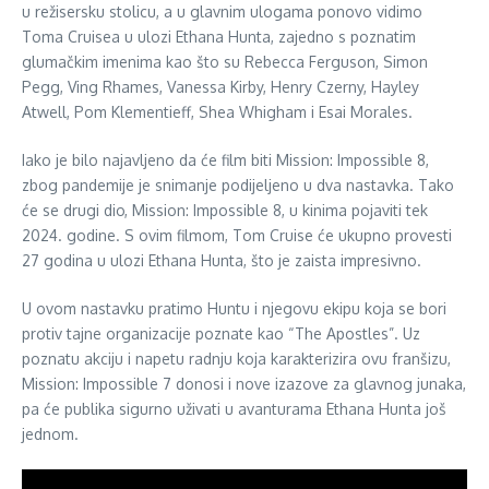
u režisersku stolicu, a u glavnim ulogama ponovo vidimo
Toma Cruisea u ulozi Ethana Hunta, zajedno s poznatim
glumačkim imenima kao što su Rebecca Ferguson, Simon
Pegg, Ving Rhames, Vanessa Kirby, Henry Czerny, Hayley
Atwell, Pom Klementieff, Shea Whigham i Esai Morales.
Iako je bilo najavljeno da će film biti Mission: Impossible 8,
zbog pandemije je snimanje podijeljeno u dva nastavka. Tako
će se drugi dio, Mission: Impossible 8, u kinima pojaviti tek
2024. godine. S ovim filmom, Tom Cruise će ukupno provesti
27 godina u ulozi Ethana Hunta, što je zaista impresivno.
U ovom nastavku pratimo Huntu i njegovu ekipu koja se bori
protiv tajne organizacije poznate kao “The Apostles”. Uz
poznatu akciju i napetu radnju koja karakterizira ovu franšizu,
Mission: Impossible 7 donosi i nove izazove za glavnog junaka,
pa će publika sigurno uživati u avanturama Ethana Hunta još
jednom.