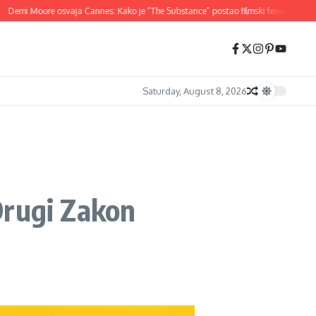
mi Moore osvaja Cannes: Kako je “The Substance” postao filmski fenomen 2024.
Saturday, August 8, 2026
 Drugi Zakon