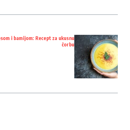
esom i bamijom: Recept za ukusnu
čorbu