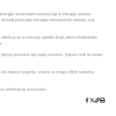
energije i povećanjem poremećaja ili entropije sistema.
 da tvrdi povećanje entropije informacionih sistema, ovaj
tkrila je da su mutacije slijedile drugi zakon infodinamike,
a.
i njihovo prisustvo nije uvijek nesretno. Vopson tvrdi da visoka
 što Vopson sugeriše, onda bi se mogla otkriti sudarima
tezu simuliranog univerzuma”.