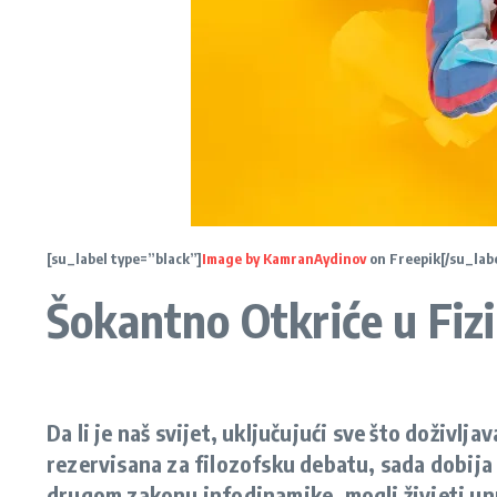
[su_label type=”black”]
Image by KamranAydinov
on Freepik[/su_labe
Šokantno Otkriće u Fizic
Da li je naš svijet, uključujući sve što doživ
rezervisana za filozofsku debatu, sada dobija 
drugom zakonu infodinamike, mogli živjeti unu