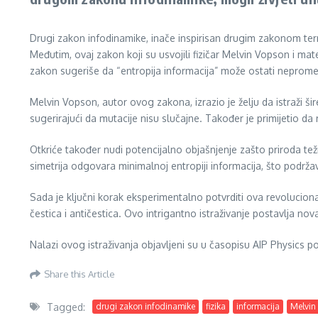
Drugi zakon infodinamike, inače inspirisan drugim zakonom term
Međutim, ovaj zakon koji su usvojili fizičar Melvin Vopson i m
zakon sugeriše da “entropija informacija” može ostati neprome
Melvin Vopson, autor ovog zakona, izrazio je želju da istraži š
sugerirajući da mutacije nisu slučajne. Također je primijetio da
Otkriće također nudi potencijalno objašnjenje zašto priroda teži 
simetrija odgovara minimalnoj entropiji informacija, što podržav
Sada je ključni korak eksperimentalno potvrditi ova revolucio
čestica i antičestica. Ovo intrigantno istraživanje postavlja nov
Nalazi ovog istraživanja objavljeni su u časopisu AIP Physics 
Share this Article
Tagged:
drugi zakon infodinamike
fizika
informacija
Melvin