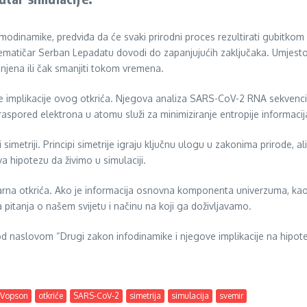
odinamike, predviđa da će svaki prirodni proces rezultirati gubitkom 
atematičar Serban Lepadatu dovodi do zapanjujućih zaključaka. Umjesto
njena ili čak smanjiti tokom vremena.
ire implikacije ovog otkrića. Njegova analiza SARS-CoV-2 RNA sekvenci o
 raspored elektrona u atomu služi za minimiziranje entropije informacij
simetriji. Principi simetrije igraju ključnu ulogu u zakonima prirode, al
a hipotezu da živimo u simulaciji.
narna otkrića. Ako je informacija osnovna komponenta univerzuma, kao
a pitanja o našem svijetu i načinu na koji ga doživljavamo.
pod naslovom “Drugi zakon infodinamike i njegove implikacije na hipo
 Vopson
otkriće
SARS-CoV-2
simetrija
simulacija
svemir