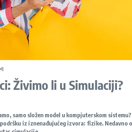
l]
i: Živimo li u Simulaciji?
ljavamo, samo složen model u kompjuterskom sistemu?
podršku iz iznenađujućeg izvora: fizike. Nedavno o
tar simulacije.