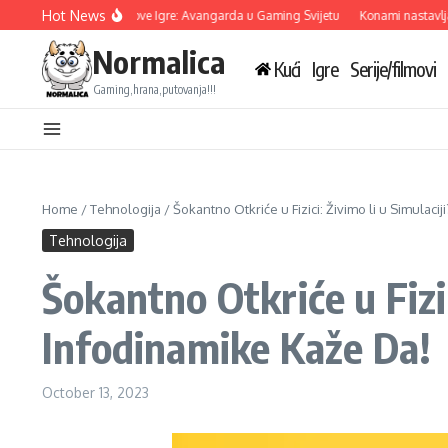
Skip to content
Hot News
Ubisoft Otkriva Tri Nove Igre: Avangarda u Gaming Svijetu
Konami nastavlja sar
Normalica
Kući
Igre
Serije/filmovi
Gaming,hrana,putovanja!!!
Home
/
Tehnologija
/
Šokantno Otkriće u Fizici: Živimo li u Simulac
Tehnologija
Šokantno Otkriće u Fizic
Infodinamike Kaže Da!
October 13, 2023