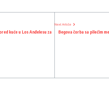
Next Article
ored kuće u Los Anđelesu za
Begova čorba sa pilećim m