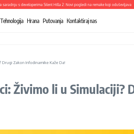
adnju s developerima Silent Hilla 2: Novi pogledi na remake koji oduševljava
De
Tehnologija
Hrana
Putovanja
Kontaktiraj nas
iji? Drugi Zakon Infodinamike Kaže Da!
i: Živimo li u Simulaciji?