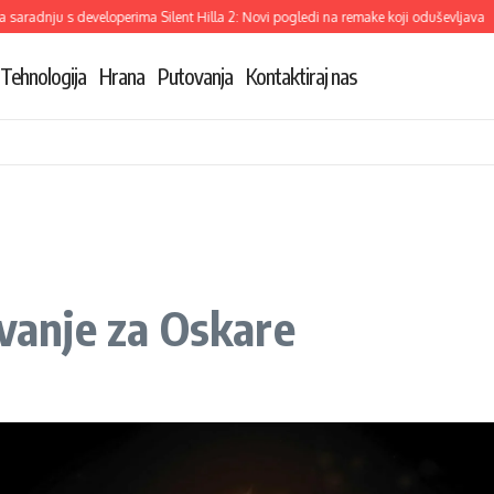
dnju s developerima Silent Hilla 2: Novi pogledi na remake koji oduševljava
De
Tehnologija
Hrana
Putovanja
Kontaktiraj nas
ovanje za Oskare