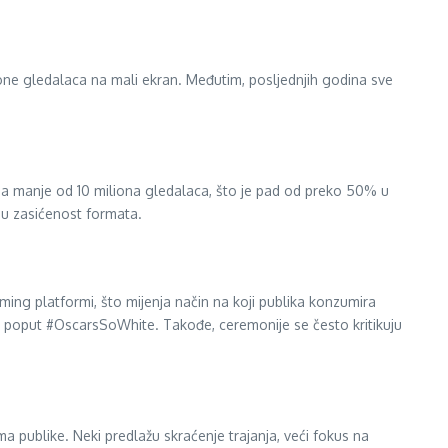
ione gledalaca na mali ekran. Međutim, posljednjih godina sve
 sa manje od 10 miliona gledalaca, što je pad od preko 50% u
nu zasićenost formata.
ming platformi, što mijenja način na koji publika konzumira
zi poput #OscarsSoWhite. Takođe, ceremonije se često kritikuju
ma publike. Neki predlažu skraćenje trajanja, veći fokus na