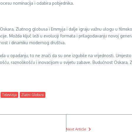
rocesu nominacija i odabira pobjednika.
kara, Zlatnog globusa i Emmyja i dalje igraju važnu ulogu u filmskoj i
acije. Možda ključ leži u evoluciji formata i prilagođavanju novoj gener
ivnost i dinamiku modernog društva.
da u opadanju, to ne znači da su one izgubile na vrijednosti. Umjesto 
ću, raznolikošću i inovacijom u svijetu zabave. Budućnost Oskara, Zla
Televizija
Zlatni Globusi
Next Article