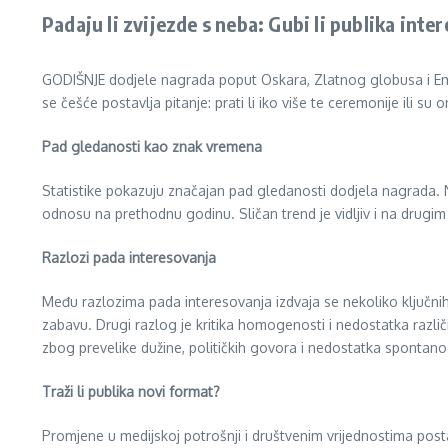
Padaju li zvijezde s neba: Gubi li publika inte
GODIŠNJE dodjele nagrada poput Oskara, Zlatnog globusa i Emija
se češće postavlja pitanje: prati li iko više te ceremonije ili su 
Pad gledanosti kao znak vremena
Statistike pokazuju značajan pad gledanosti dodjela nagrada. N
odnosu na prethodnu godinu. Sličan trend je vidljiv i na drugi
Razlozi pada interesovanja
Među razlozima pada interesovanja izdvaja se nekoliko ključnih
zabavu. Drugi razlog je kritika homogenosti i nedostatka razli
zbog prevelike dužine, političkih govora i nedostatka spontano
Traži li publika novi format?
Promjene u medijskoj potrošnji i društvenim vrijednostima postav