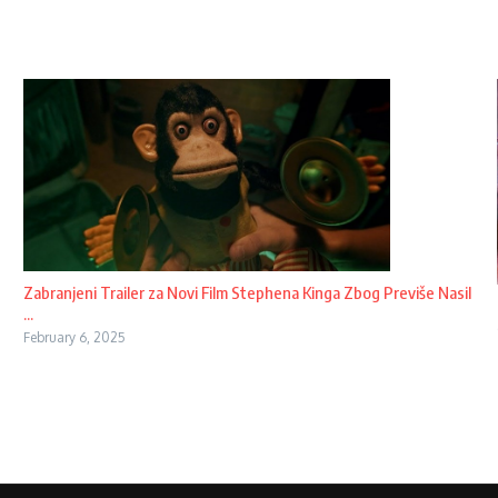
Zabranjeni Trailer za Novi Film Stephena Kinga Zbog Previše Nasil
...
February 6, 2025