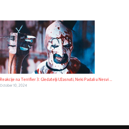
Reakcije na Terrifier 3: Gledatelji Užasnuti, Neki Padali u Nesvi ...
October 10, 2024