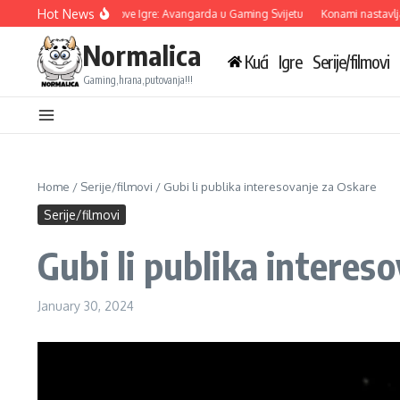
Skip to content
Hot News
bisoft Otkriva Tri Nove Igre: Avangarda u Gaming Svijetu
Konami nastavlja sara
Normalica
Kući
Igre
Serije/filmovi
Gaming,hrana,putovanja!!!
Home
/
Serije/filmovi
/
Gubi li publika interesovanje za Oskare
Serije/filmovi
Gubi li publika interes
January 30, 2024