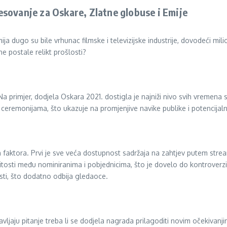
resovanje za Oskare, Zlatne globuse i Emije
 dugo su bile vrhunac filmske i televizijske industrije, dovodeći mil
one postale relikt prošlosti?
a primjer, dodjela Oskara 2021. dostigla je najniži nivo svih vremena
m ceremonijama, što ukazuje na promjenjive navike publike i potencijal
 faktora. Prvi je sve veća dostupnost sadržaja na zahtjev putem strea
čitosti među nominiranima i pobjednicima, što je dovelo do kontrover
sti, što dodatno odbija gledaoce.
ljaju pitanje treba li se dodjela nagrada prilagoditi novim očekivanji