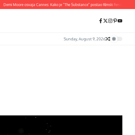
mi Moore osvaja Cannes: Kako je “The Substance” postao filmski fenomen 2024.
Sunday, August 9, 2026