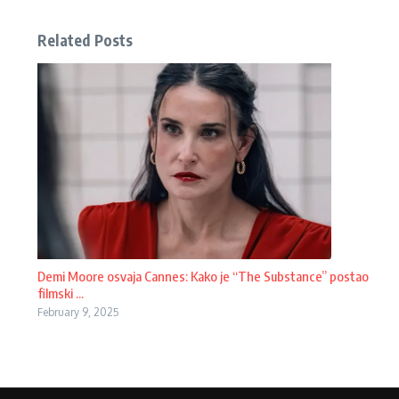
Related Posts
Demi Moore osvaja Cannes: Kako je “The Substance” postao
filmski ...
February 9, 2025