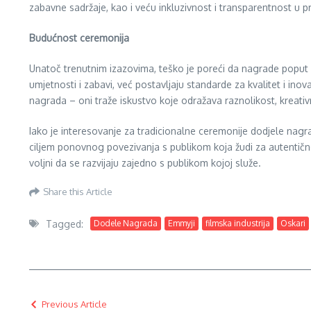
zabavne sadržaje, kao i veću inkluzivnost i transparentnost u p
Budućnost ceremonija
Unatoč trenutnim izazovima, teško je poreći da nagrade poput Os
umjetnosti i zabavi, već postavljaju standarde za kvalitet i inov
nagrada – oni traže iskustvo koje odražava raznolikost, kreat
Iako je interesovanje za tradicionalne ceremonije dodjele nagra
ciljem ponovnog povezivanja s publikom koja žudi za autentičnoš
voljni da se razvijaju zajedno s publikom kojoj služe.
Share this Article
Tagged:
Dodele Nagrada
Emmyji
filmska industrija
Oskari
Previous Article