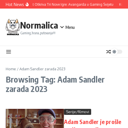
Skip to content
Hot News
Ubisoft Otkriva Tri Nove Igre: Avangarda u Gaming Svijetu
Konam
Normalica
Menu
Gaming,hrana,putovanja!!!
Home
/
Adam Sandler zarada 2023
Browsing Tag: Adam Sandler
zarada 2023
Serije/filmovi
Adam Sandler je prošle