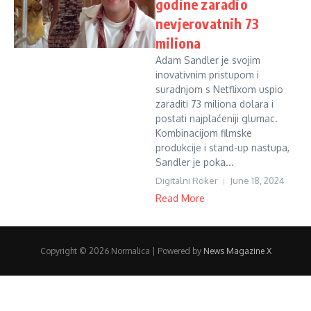
godine zaradio
nevjerovatnih 73
miliona
Adam Sandler je svojim
inovativnim pristupom i
suradnjom s Netflixom uspio
zaraditi 73 miliona dolara i
postati najplaćeniji glumac.
Kombinacijom filmske
produkcije i stand-up nastupa,
Sandler je poka...
Digitalni Roker
June 18, 2024
Read More
Copyright © 2026 Normalica | Powered by
News Magazine X