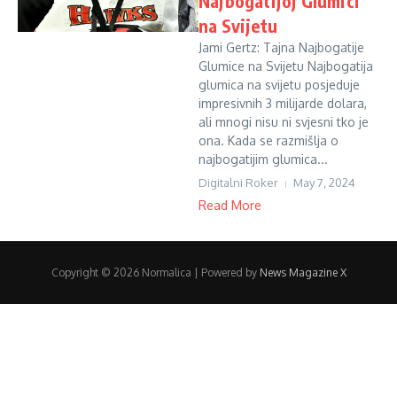
Najbogatijoj Glumici
na Svijetu
Jami Gertz: Tajna Najbogatije
Glumice na Svijetu Najbogatija
glumica na svijetu posjeduje
impresivnih 3 milijarde dolara,
ali mnogi nisu ni svjesni tko je
ona. Kada se razmišlja o
najbogatijim glumica...
Digitalni Roker
May 7, 2024
Read More
Copyright © 2026 Normalica | Powered by
News Magazine X