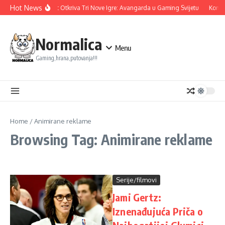
Skip to content
Hot News
Ubisoft Otkriva Tri Nove Igre: Avangarda u Gaming Svijetu
Konam
Normalica
Menu
Gaming,hrana,putovanja!!!
Home
/
Animirane reklame
Browsing Tag: Animirane reklame
Serije/filmovi
Jami Gertz:
Iznenađujuća Priča o