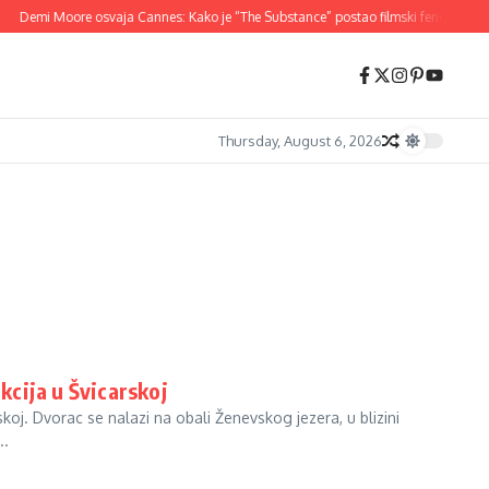
Demi Moore osvaja Cannes: Kako je “The Substance” postao filmski fenomen 20
Thursday, August 6, 2026
akcija u Švicarskoj
rskoj. Dvorac se nalazi na obali Ženevskog jezera, u blizini
..