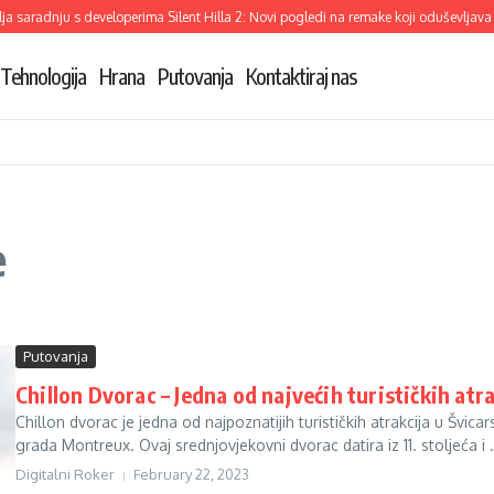
 saradnju s developerima Silent Hilla 2: Novi pogledi na remake koji oduševljava
Tehnologija
Hrana
Putovanja
Kontaktiraj nas
e
Putovanja
Chillon Dvorac – Jedna od najvećih turističkih atr
Chillon dvorac je jedna od najpoznatijih turističkih atrakcija u Švica
grada Montreux. Ovaj srednjovjekovni dvorac datira iz 11. stoljeća i .
Digitalni Roker
February 22, 2023