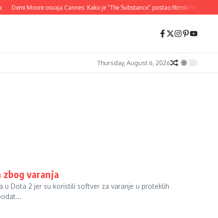
Demi Moore osvaja Cannes: Kako je “The Substance” postao filmski fenomen 2
Thursday, August 6, 2026
a zbog varanja
u Dota 2 jer su koristili softver za varanje u proteklih
podat...