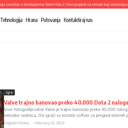
a saradnju s developerima Silent Hilla 2: Novi pogledi na remake koji oduševljava
Tehnologija
Hrana
Putovanja
Kontaktiraj nas
Igre
Valve trajno banovao preko 40.000 Dota 2 nalog
Izvor fotografije:valve Valve je trajno banovao preko 40.000 naloga 
nekoliko sedmica. Ovi igrači su koristili softver za pregled internih 
Digitalni Roker
February 22, 2023