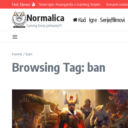
Skip to content
Hot News
Ubisoft Otkriva Tri Nove Igre: Avangarda u Gaming Svijetu
Konami nastavlj
Normalica
Kući
Igre
Serije/filmovi
Gaming,hrana,putovanja!!!
Home
/
ban
Browsing Tag: ban