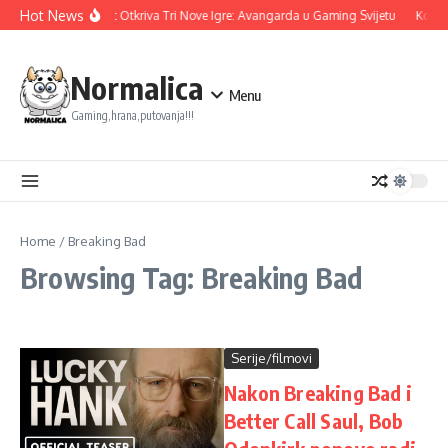
Skip to content
Hot News
Ubisoft Otkriva Tri Nove Igre: Avangarda u Gaming Svijetu
Konami
Normalica
Menu
Gaming,hrana,putovanja!!!
Home
/
Breaking Bad
Browsing Tag: Breaking Bad
Serije/filmovi
Nakon Breaking Bad i
Better Call Saul, Bob