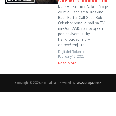
Odenkirk ponovo radi
Izvor videa:amc+ Nakon što je
glumio u serijama Breaking
Bad i Better Call Saul, Bob
Odenkirk ponovo radi sa TV
mrežom AMC na novoj seriji
pod nazivom Lucky
Hank. Stigao je prvi
cjelovečernji tre...
Digitalni Roker
February 16, 2023
Read More
Copyright © 2026 Normalica | Powered by
News Magazine X