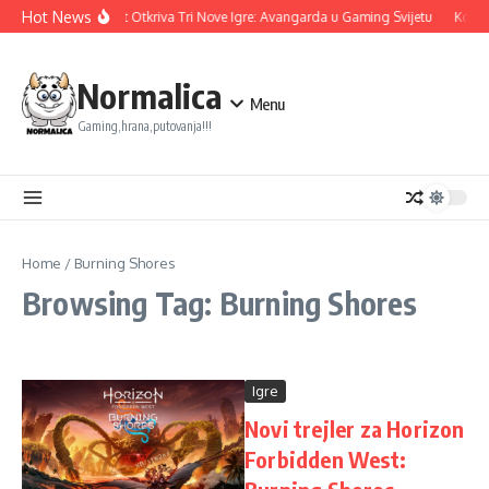
Skip to content
Hot News
Ubisoft Otkriva Tri Nove Igre: Avangarda u Gaming Svijetu
Konam
Normalica
Menu
Gaming,hrana,putovanja!!!
Home
/
Burning Shores
Browsing Tag: Burning Shores
Igre
Novi trejler za Horizon
Forbidden West: