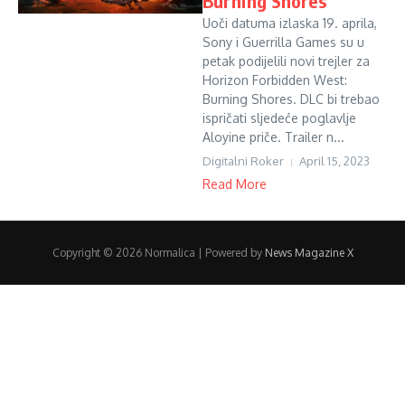
Burning Shores
Uoči datuma izlaska 19. aprila,
Sony i Guerrilla Games su u
petak podijelili novi trejler za
Horizon Forbidden West:
Burning Shores. DLC bi trebao
ispričati sljedeće poglavlje
Aloyine priče. Trailer n...
Digitalni Roker
April 15, 2023
Read More
Copyright © 2026 Normalica | Powered by
News Magazine X