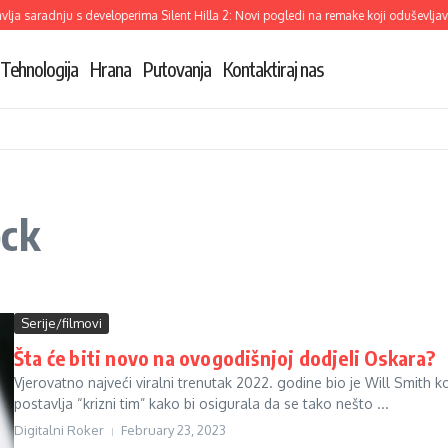
ja saradnju s developerima Silent Hilla 2: Novi pogledi na remake koji oduševljava
Tehnologija
Hrana
Putovanja
Kontaktiraj nas
ock
Serije/filmovi
Šta će biti novo na ovogodišnjoj dodjeli Oskara?
Vjerovatno najveći viralni trenutak 2022. godine bio je Will Smith k
postavlja “krizni tim” kako bi osigurala da se tako nešto ...
Digitalni Roker
February 23, 2023