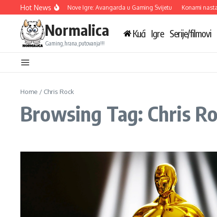
Skip to content
Hot News
Ubisoft Otkriva Tri Nove Igre: Avangarda u Gaming Svijetu
Konami nastavl
Normalica
Kući
Igre
Serije/filmovi
Gaming,hrana,putovanja!!!
Home
/
Chris Rock
Browsing Tag: Chris R