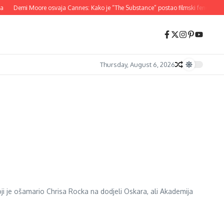
Demi Moore osvaja Cannes: Kako je “The Substance” postao filmski fenomen 2
Thursday, August 6, 2026
oji je ošamario Chrisa Rocka na dodjeli Oskara, ali Akademija