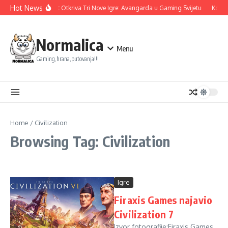
Skip to content
Hot News
Ubisoft Otkriva Tri Nove Igre: Avangarda u Gaming Svijetu
Konam
Normalica
Menu
Gaming,hrana,putovanja!!!
Home
/
Civilization
Browsing Tag: Civilization
Igre
Firaxis Games najavio
Civilization 7
Izvor fotografije:Firaxis Games