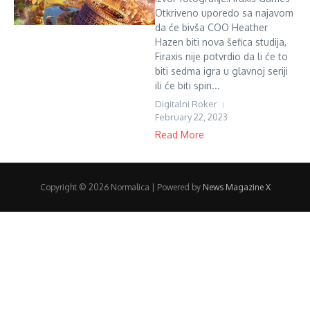
Otkriveno uporedo sa najavom
da će bivša COO Heather
Hazen biti nova šefica studija,
Firaxis nije potvrdio da li će to
biti sedma igra u glavnoj seriji
ili će biti spin...
Digitalni Roker
February 22, 2023
Read More
Copyright © 2026 Normalica | Powered by
News Magazine X