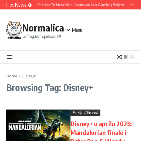
Skip to content
Hot News
Ubisoft Otkriva Tri Nove Igre: Avangarda u Gaming Svijetu
Konami
Normalica
Menu
Gaming,hrana,putovanja!!!
Home
/
Disney+
Browsing Tag: Disney+
Serije/filmovi
Disney+ u aprilu 2023:
Mandalorian finale i