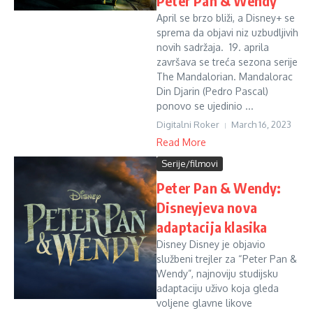
Peter Pan & Wendy
April se brzo bliži, a Disney+ se
sprema da objavi niz uzbudljivih
novih sadržaja. 19. aprila
završava se treća sezona serije
The Mandalorian. Mandalorac
Din Djarin (Pedro Pascal)
ponovo se ujedinio ...
Digitalni Roker
March 16, 2023
Read More
Serije/filmovi
Peter Pan & Wendy:
Disneyjeva nova
adaptacija klasika
Disney Disney je objavio
službeni trejler za “Peter Pan &
Wendy”, najnoviju studijsku
adaptaciju uživo koja gleda
voljene glavne likove