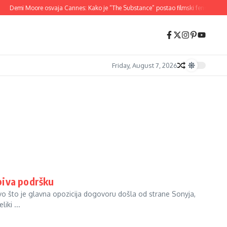
Demi Moore osvaja Cannes: Kako je “The Substance” postao filmski fenomen 20
Friday, August 7, 2026
biva podršku
 što je glavna opozicija dogovoru došla od strane Sonyja,
iki ...