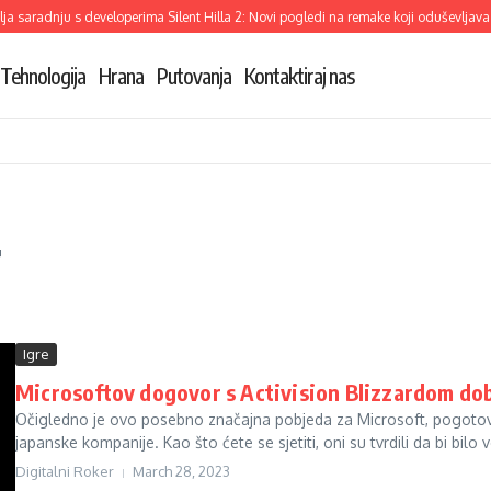
a saradnju s developerima Silent Hilla 2: Novi pogledi na remake koji oduševljava
Tehnologija
Hrana
Putovanja
Kontaktiraj nas
r
Igre
Microsoftov dogovor s Activision Blizzardom do
Očigledno je ovo posebno značajna pobjeda za Microsoft, pogotovo
japanske kompanije. Kao što ćete se sjetiti, oni su tvrdili da bi bilo vel
Digitalni Roker
March 28, 2023