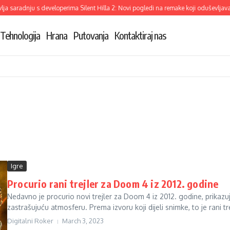
a saradnju s developerima Silent Hilla 2: Novi pogledi na remake koji oduševljava
Tehnologija
Hrana
Putovanja
Kontaktiraj nas
Igre
Procurio rani trejler za Doom 4 iz 2012. godine
Nedavno je procurio novi trejler za Doom 4 iz 2012. godine, prikazuj
zastrašujuću atmosferu. Prema izvoru koji dijeli snimke, to je rani trej
Digitalni Roker
March 3, 2023