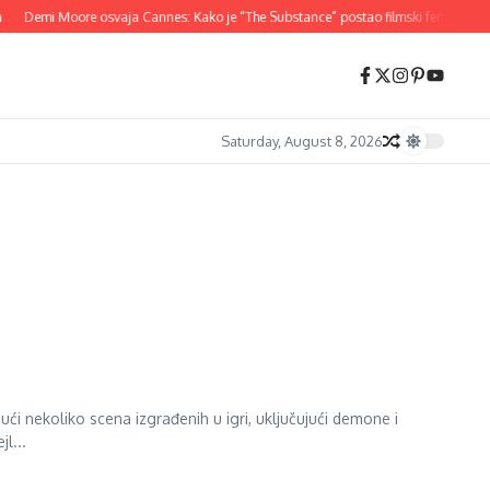
Demi Moore osvaja Cannes: Kako je “The Substance” postao filmski fenomen 20
Saturday, August 8, 2026
ući nekoliko scena izgrađenih u igri, uključujući demone i
l...